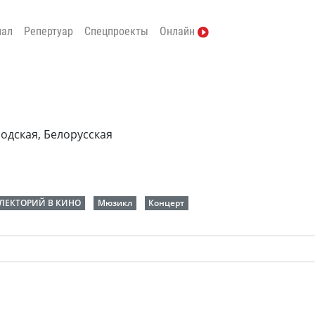
нал
Репертуар
Спецпроекты
Онлайн
одская, Белорусская
-ЛЕКТОРИЙ В КИНО
Мюзикл
Концерт