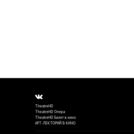
TheatreHD
TheatreHD Опера
TheatreHD Балет в кино
АРТ-ЛЕКТОРИЙ В КИНО