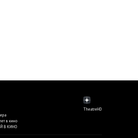
TheatreHD
пера
лет в кино
Й В КИНО