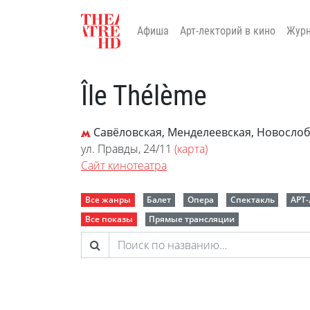
Афиша
Арт-лекторий в кино
Жур
Île Thélème
Савёловская, Менделеевская, Новослоб
ул. Правды, 24/11
(карта)
Сайт кинотеатра
Все жанры
Балет
Опера
Спектакль
АРТ
Все показы
Прямые трансляции