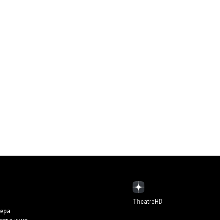
TheatreHD
пера