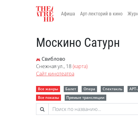
Афиша
Арт-лекторий в кино
Жур
Москино Сатурн
Свиблово
Снежная ул., 18
(карта)
Сайт кинотеатра
Все жанры
Балет
Опера
Спектакль
АРТ
Все показы
Прямые трансляции