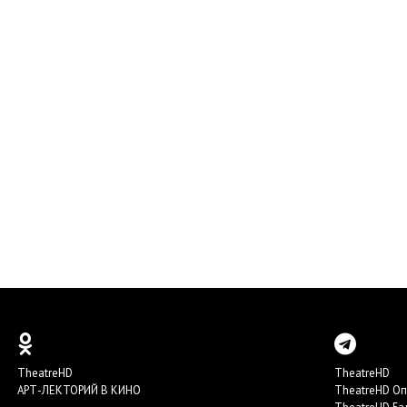
TheatreHD
TheatreHD
АРТ-ЛЕКТОРИЙ В КИНО
TheatreHD О