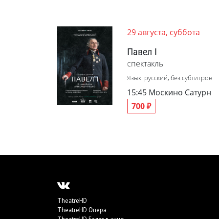
29 августа, суббота
Павел I
спектакль
Язык: русский, без субтитров
15:45
Москино Сатурн
700 ₽
TheatreHD
TheatreHD Опера