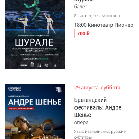
балет
Язык: нет, без субтитров
18:00
Кинотеатр Пионер
700 ₽
29 августа, суббота
Брегенцский
фестиваль: Андре
Шенье
опера
Язык: итальянский, русские
субтитры