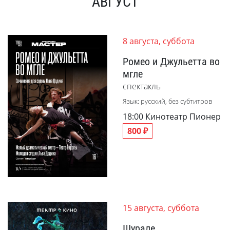
АВГУСТ
8 августа, суббота
Ромео и Джульетта во
мгле
спектакль
Язык: русский, без субтитров
18:00
Кинотеатр Пионер
800 ₽
15 августа, суббота
Шурале