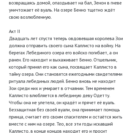
возвращаясь домой, опаздывает на бал, Зенон в гневе
уничтожает её вуаль. На озере Бенно тщетно ждёт
свою возлюбленную.
Акт II
Двадцать лет спустя теперь овдовевшая королева Зои
должна отправить своего сына Каллисто на войну. На
берегах Лебединого озера его войско погибает, а он
ранен. Его находит и выхаживает Бенно. Отшельник,
который принял его как сына, посвящает Каллисто в
тайну озера. Они становятся ежегодными свидетелями
ритуала лебединых людей. Бенно вновь не находит
Зои среди них и умирает в отчаянии. Тем временем
Каллисто влюбляется в лебединую деву Одетту.
Чтобы она не улетела, он крадёт и прячет её вуаль.
Беззащитная без своей вуали, она принимает помощь
принца, считает его своим спасителем и остаётся жить
вместе с ним на озере. Тео, все эти годы искавший
Каллисто, в конце концов находит его и просит