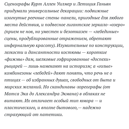
Сценографы Курт Аллен Уилмер и Летиция Ганьян
придумали универсальные декорации: подвижные
изогнутые реечные стены-панели, пригодные для любого
места действия, и подвесное гигантское зеркало-«озеро»
(прием не нов, но уместен и безотказен — «лебединые»
сцены, продублированные отражением, обретают
инфернальную красоту). Изумительные по конструкции,
легкости и дансантности костюмы — короткие
«фижмы» дам, шелковые гофрированные «доспехи»
рыцарей — лишь намекают на историзм; а «голые»
комбинезоны «лебедей» дают понять, что речь не о
птицах — об избранных душах, свободных от быта и
мирских желаний. Но скандинавы-хореографы (от
Матса Эка до Александра Экмана) в облаках не
витают. Их отличает особый тип юмора — и
пластического, и вполне бытового,— надежно
страхующий от патетики.