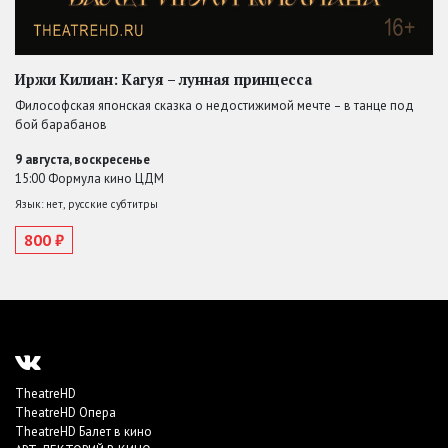
Иржи Килиан: Кагуя – лунная принцесса
Философская японская сказка о недостижимой мечте – в танце под
бой барабанов
9 августа, воскресенье
15:00 Формула кино ЦДМ
Язык: нет, русские субтитры
800 ₽
TheatreHD
TheatreHD Опера
TheatreHD Балет в кино