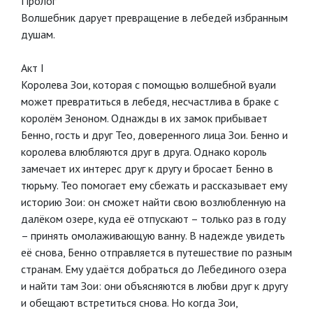
Пролог
Волшебник дарует превращение в лебедей избранным
душам.
Акт I
Королева Зои, которая с помощью волшебной вуали
может превратиться в лебедя, несчастлива в браке с
королём Зеноном. Однажды в их замок прибывает
Бенно, гость и друг Тео, доверенного лица Зои. Бенно и
королева влюбляются друг в друга. Однако король
замечает их интерес друг к другу и бросает Бенно в
тюрьму. Тео помогает ему сбежать и рассказывает ему
историю Зои: он сможет найти свою возлюбленную на
далёком озере, куда её отпускают – только раз в году
– принять омолаживающую ванну. В надежде увидеть
её снова, Бенно отправляется в путешествие по разным
странам. Ему удаётся добраться до Лебединого озера
и найти там Зои: они объясняются в любви друг к другу
и обещают встретиться снова. Но когда Зои,