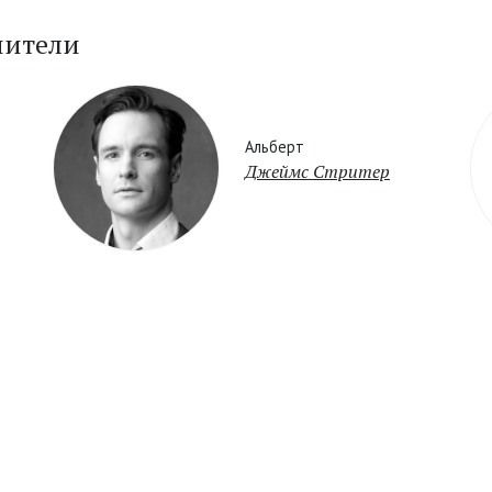
нители
Альберт
Джеймс Стритер