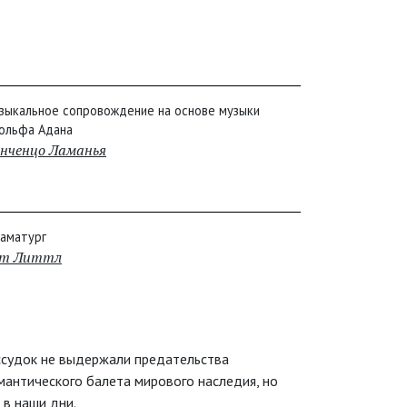
зыкальное сопровождение на основе музыки
ольфа Адана
нченцо Ламанья
аматург
ут Литтл
ассудок не выдержали предательства
мантического балета мирового наследия, но
 в наши дни.