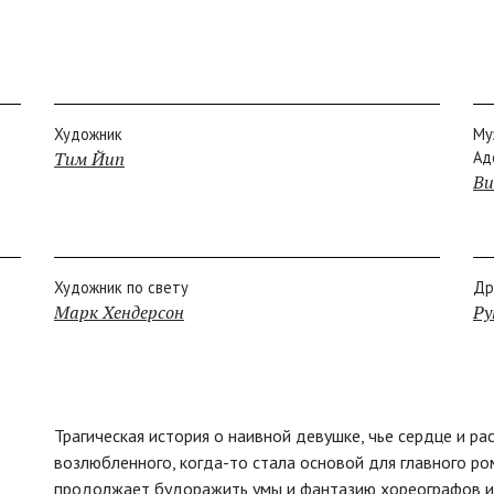
Художник
Му
Тим Йип
Ад
Ви
Художник по свету
Др
Марк Хендерсон
Р
Трагическая история о наивной девушке, чье сердце и р
возлюбленного, когда-то стала основой для главного ро
продолжает будоражить умы и фантазию хореографов и