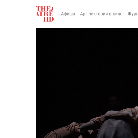
Афиша
Арт-лекторий в кино
Жур