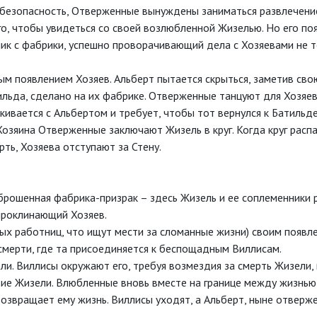
 безопасность, Отверженные вынуждены заниматься развлечени
о, чтобы увидеться со своей возлюбленной Жизелью. Но его по
к с фабрики, успешно проворачивающий дела с Хозяевами не то
м появлением Хозяев. Альберт пытается скрыться, заметив сво
тильда, сделано на их фабрике. Отверженные танцуют для Хозяе
ивается с Альбертом и требует, чтобы тот вернулся к Батильде,
 Хозяина Отверженные заключают Жизель в круг. Когда круг расп
рть, Хозяева отступают за Стену.
рошенная фабрика-призрак – здесь Жизель и ее соплеменники р
проклинающий Хозяев.
ых работниц, что ищут мести за сломанные жизни) своим появл
 смерти, где та присоединяется к беспощадным Виллисам.
ли. Виллисы окружают его, требуя возмездия за смерть Жизели,
ие Жизели. Влюбленные вновь вместе на границе между жизнью 
озвращает ему жизнь. Виллисы уходят, а Альберт, ныне отверж