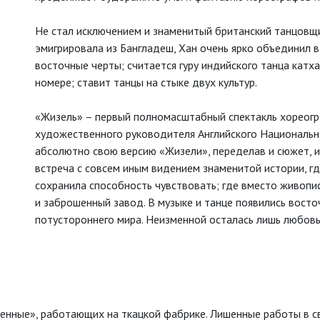
Не стал исключением и знаменитый британский танцовщи
эмигрировала из Бангладеш, Хан очень ярко объединил в
восточные черты; считается гуру индийского танца катх
номере; ставит танцы на стыке двух культур.
«Жизель» – первый полномасштабный спектакль хореогра
художественного руководителя Английского Национальн
абсолютно свою версию «Жизели», переделав и сюжет, и 
встреча с совсем иным видением знаменитой истории, гд
сохранила способность чувствовать; где вместо живопи
и заброшенный завод. В музыке и танце появились восто
потустороннего мира. Неизменной осталась лишь любовь,
енные», работающих на ткацкой фабрике. Лишенные работы в св