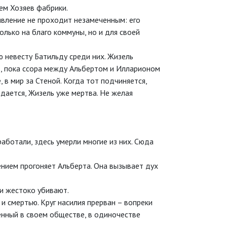
ем Хозяев фабрики.
явление не проходит незамеченным: его
лько на благо коммуны, но и для своей
ю невесту Батильду среди них. Жизель
в, пока ссора между Альбертом и Илларионом
 в мир за Стеной. Когда тот подчиняется,
адается, Жизель уже мертва. Не желая
аботали, здесь умерли многие из них. Сюда
ением прогоняет Альберта. Она вызывает дух
 и жестоко убивают.
и смертью. Круг насилия прерван – вопреки
енный в своем обществе, в одиночестве