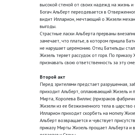
высокой стеной от своих надежд на жизнь и
Богач Альберт переодевается в Отверженног
видит Илларион, мечтающий о Жизели механи
выгоды.
Страстные ласки Альберта прерваны внезапны
замечает, что платье, в котором пришла Ба
не нарушает церемонию. Отец Батильды сталк
Жизель теряет рассудок от горя. По приказу
признавать свою ответственность за эту сме
Второй акт
Перед зрителями предстает разрушенная, заб
приходит Альберт, оплакивающий Жизель и 
Мирта, Королева Виллис (призраков фабричн
Жизели из ее безжизненного тела в царство
Илларион приходит скорбеть на могилу Жизе
Альберт возвращается и чувствует присутств
приказу Мирты Жизель прощает Альберта и в
остается у Стены.