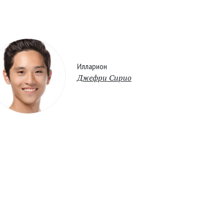
Илларион
Джефри Сирио