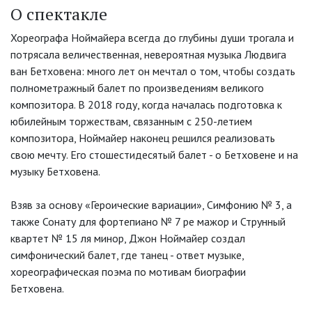
О спектакле
Хореографа Ноймайера всегда до глубины души трогала и
потрясала величественная, невероятная музыка Людвига
ван Бетховена: много лет он мечтал о том, чтобы создать
полнометражный балет по произведениям великого
композитора. В 2018 году, когда началась подготовка к
юбилейным торжествам, связанным с 250-летием
композитора, Ноймайер наконец решился реализовать
свою мечту. Его стошестидесятый балет - о Бетховене и на
музыку Бетховена.
Взяв за основу «Героические вариации», Симфонию № 3, а
также Сонату для фортепиано № 7 ре мажор и Струнный
квартет № 15 ля минор, Джон Ноймайер создал
симфонический балет, где танец - ответ музыке,
хореографическая поэма по мотивам биографии
Бетховена.