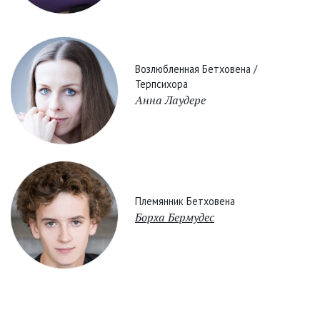
Возлюбленная Бетховена /
Терпсихора
Анна Лаудере
Племянник Бетховена
Борха Бермудес