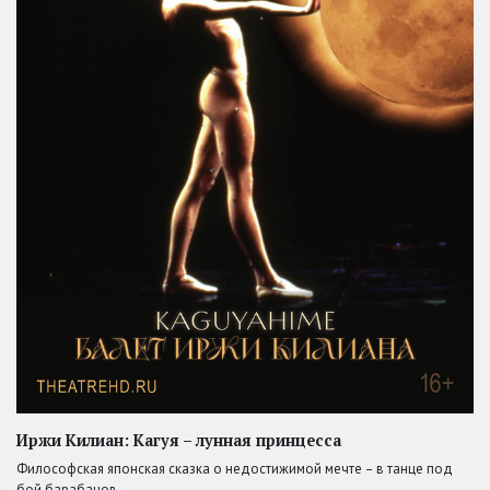
Иржи Килиан: Кагуя – лунная принцесса
Философская японская сказка о недостижимой мечте – в танце под
бой барабанов