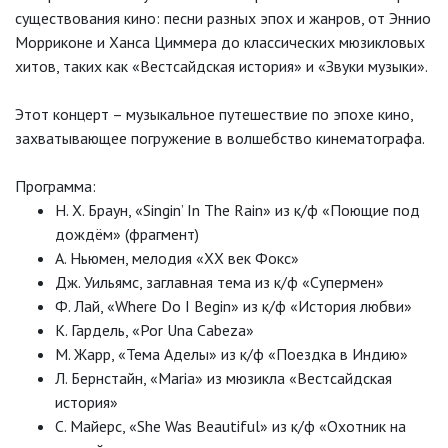
существования кино: песни разных эпох и жанров, от Эннио
Морриконе и Ханса Циммера до классических мюзикловых
хитов, таких как «Вестсайдская история» и «Звуки музыки».
Этот концерт – музыкальное путешествие по эпохе кино,
захватывающее погружение в волшебство кинематографа.
Программа:
Н. Х. Браун, «Singin’ In The Rain» из к/ф «Поющие под
дождём» (фрагмент)
А. Ньюмен, мелодия «XX век Фокс»
Дж. Уильямс, заглавная тема из к/ф «Супермен»
Ф. Лай, «Where Do I Begin» из к/ф «История любви»
К. Гардель, «Por Una Cabeza»
М. Жарр, «Тема Аделы» из к/ф «Поездка в Индию»
Л. Бернстайн, «Maria» из мюзикла «Вестсайдская
история»
С. Майерс, «She Was Beautiful» из к/ф «Охотник на