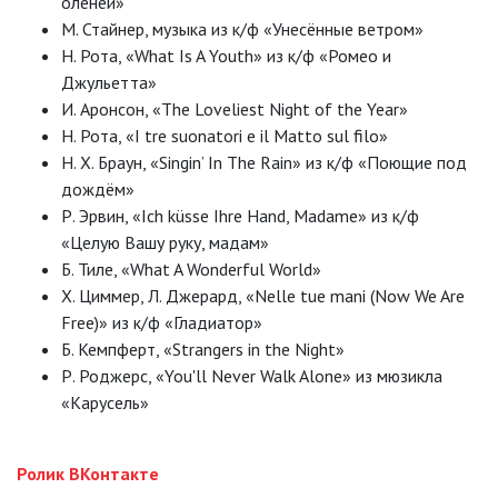
оленей»
М. Стайнер, музыка из к/ф «Унесённые ветром»
Н. Рота, «What Is A Youth» из к/ф «Ромео и
Джульетта»
И. Аронсон, «The Loveliest Night of the Year»
Н. Рота, «I tre suonatori e il Matto sul filo»
Н. Х. Браун, «Singin’ In The Rain» из к/ф «Поющие под
дождём»
Р. Эрвин, «Ich küsse Ihre Hand, Madame» из к/ф
«Целую Вашу руку, мадам»
Б. Тиле, «What A Wonderful World»
Х. Циммер, Л. Джерард, «Nelle tue mani (Now We Are
Free)» из к/ф «Гладиатор»
Б. Кемпферт, «Strangers in the Night»
Р. Роджерс, «You'll Never Walk Alone» из мюзикла
«Карусель»
Ролик ВКонтакте