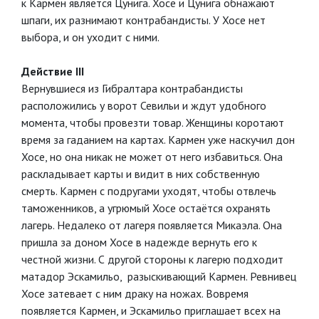
к Кармен является Цунига. Хосе и Цунига обнажают
шпаги, их разнимают контрабандисты. У Хосе нет
выбора, и он уходит с ними.
Действие III
Вернувшиеся из Гибралтара контрабандисты
расположились у ворот Севильи и ждут удобного
момента, чтобы провезти товар. Женщины коротают
время за гаданием на картах. Кармен уже наскучил дон
Хосе, но она никак не может от него избавиться. Она
раскладывает карты и видит в них собственную
смерть. Кармен с подругами уходят, чтобы отвлечь
таможенников, а угрюмый Хосе остаётся охранять
лагерь. Недалеко от лагеря появляется Микаэла. Она
пришла за доном Хосе в надежде вернуть его к
честной жизни. С другой стороны к лагерю подходит
матадор Эскамильо, разыскивающий Кармен. Ревнивец
Хосе затевает с ним драку на ножах. Вовремя
появляется Кармен, и Эскамильо приглашает всех на