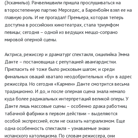
(Эскамильо). Рачвелишвили пришла прослушиваться на
второстепенную партию Мерседес, а Баренбойм взял ее на
главную роль. И не прогадал! Премьера, которая теперь
доступна в российских кинотеатрах, стала триумфом
певицы; сегодня – одной из ведущих меццо-сопрано
мировой оперной сцены.
Актриса, режиссер и драматург спектакля, сицилийка Эмма
Данте – постановщица с репутацией авангардистки.
Пригласить её тоже было рисковым шагом; и среди
финальных оваций хватало неодобрительных «бу» в адрес
режиссёра. Но сегодня «Кармен» Данте смотрится весьма
традиционно. И до, и после оперная сцена знала немало
куда более радикальных интерпретаций великой оперы. У
Данте лишь массовые сцены – особенно драка работниц
табачной фабрики в первом действии – выделяются
особой экспрессией, если не сказать натурализмом. Еще
одна особенность спектакля – узнаваемые знаки
испанского католицизма. По словам режиссера, они