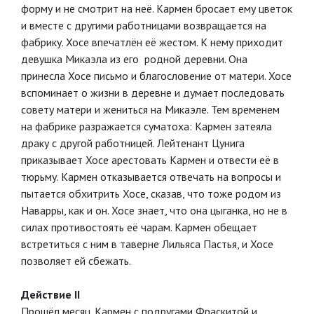
форму и не смотрит на неё. Кармен бросает ему цветок
и вместе с другими работницами возвращается на
фабрику. Хосе впечатлён её жестом. К нему приходит
девушка Микаэла из его родной деревни. Она
принесла Хосе письмо и благословение от матери. Хосе
вспоминает о жизни в деревне и думает последовать
совету матери и жениться на Микаэле. Тем временем
на фабрике разражается суматоха: Кармен затеяла
драку с другой работницей. Лейтенант Цунига
приказывает Хосе арестовать Кармен и отвести её в
тюрьму. Кармен отказывается отвечать на вопросы и
пытается обхитрить Хосе, сказав, что тоже родом из
Наварры, как и он. Хосе знает, что она цыганка, но не в
силах противостоять её чарам. Кармен обещает
встретиться с ним в таверне Лильяса Пастья, и Хосе
позволяет ей сбежать.
Действие II
Прошёл месяц. Кармен с подругами Фраскитой и