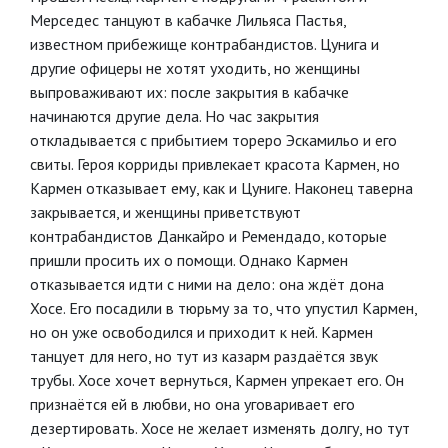
Мерседес танцуют в кабачке Лильяса Пастья,
известном прибежище контрабандистов. Цунига и
другие офицеры не хотят уходить, но женщины
выпроваживают их: после закрытия в кабачке
начинаются другие дела. Но час закрытия
откладывается с прибытием тореро Эскамильо и его
свиты. Героя корриды привлекает красота Кармен, но
Кармен отказывает ему, как и Цуниге. Наконец таверна
закрывается, и женщины приветствуют
контрабандистов Данкайро и Ремендадо, которые
пришли просить их о помощи. Однако Кармен
отказывается идти с ними на дело: она ждёт дона
Хосе. Его посадили в тюрьму за то, что упустил Кармен,
но он уже освободился и приходит к ней. Кармен
танцует для него, но тут из казарм раздаётся звук
трубы. Хосе хочет вернуться, Кармен упрекает его. Он
признаётся ей в любви, но она уговаривает его
дезертировать. Хосе не желает изменять долгу, но тут