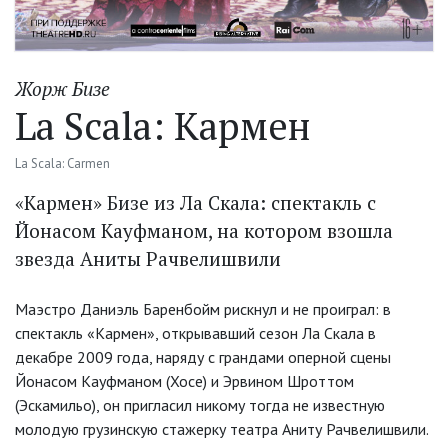
Жорж Бизе
La Scala: Кармен
La Scala: Carmen
«Кармен» Бизе из Ла Скала: спектакль с
Йонасом Кауфманом, на котором взошла
звезда Аниты Рачвелишвили
Маэстро Даниэль Баренбойм рискнул и не проиграл: в
спектакль «Кармен», открывавший сезон Ла Скала в
декабре 2009 года, наряду с грандами оперной сцены
Йонасом Кауфманом (Хосе) и Эрвином Шроттом
(Эскамильо), он пригласил никому тогда не известную
молодую грузинскую стажерку театра Аниту Рачвелишвили.