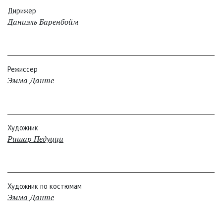
Дирижер
Даниэль Баренбойм
Режиссер
Эмма Данте
Художник
Ришар Педуцци
Художник по костюмам
Эмма Данте