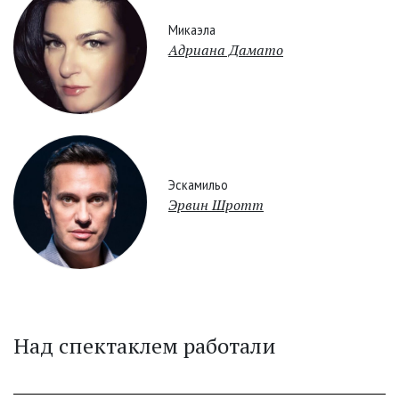
Микаэла
Адриана Дамато
Эскамильо
Эрвин Шротт
Над спектаклем работали