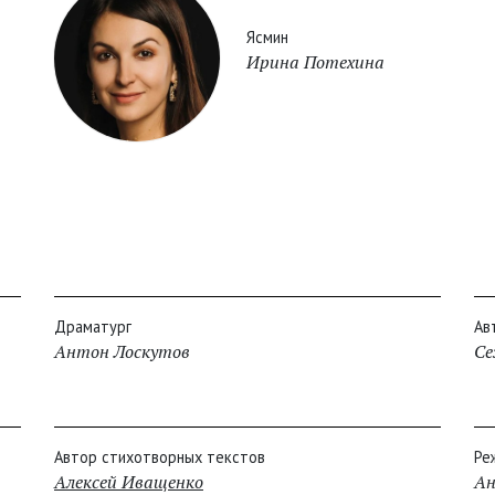
Ясмин
Ирина Потехина
Драматург
Ав
Антон Лоскутов
Се
Автор стихотворных текстов
Ре
Алексей Иващенко
Ан