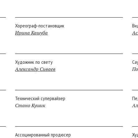
Хореограф-постановщик
Ви
Ирина Кашуба
Ас
Художник по свету
Са
Александр Сиваев
П
Технический супервайзер
Пе
Стано Кушик
Ал
Ассоциированный продюсер
Ху