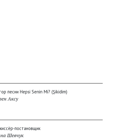
тор песни Hepsi Senin Mi? (Şikidim)
зен Аксу
жиссёр-постановщик
на Шевчук