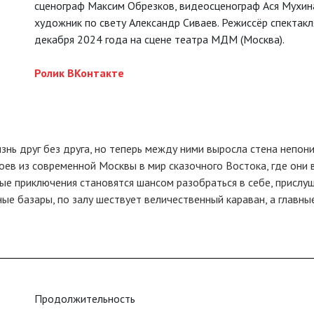
сценограф Максим Обрезков, видеосценограф Ася Мухин
художник по свету Александр Сиваев. Режиссёр спектакл
декабря 2024 года на сцене театра МДМ (Москва).
Ролик ВКонтакте
знь друг без друга, но теперь между ними выросла стена непон
оев из современной Москвы в мир сказочного Востока, где они
е приключения становятся шансом разобраться в себе, прислуш
е базары, по залу шествует величественный караван, а главные
Продолжительность