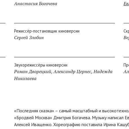
Анастасия Богачева
Ев
Режиссёр-постановщик киноверсии
Ск
Сергей Злобин
Ве
Звукорежиссёры киноверсии
Пр
Роман Дворецкий
,
Александр Цернес
,
Надежда
Ал
Николаева
«Последняя сказка» – самый масштабный и высокотехно
«Бродвей Москва» Дмитрия Богачева. Музыку написал Евг
Алексей Иващенко. Хореографию поставила Ирина Кашу