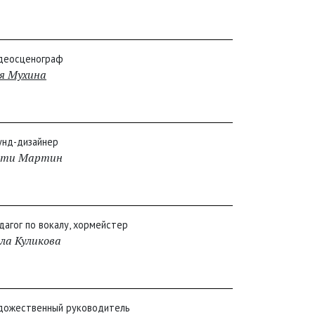
деосценограф
я Мухина
унд-дизайнер
оти Мартин
дагог по вокалу, хормейстер
ла Куликова
дожественный руководитель