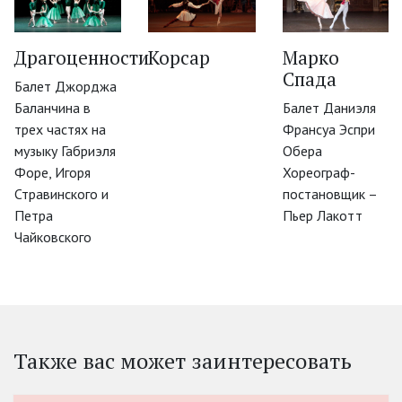
‹
Драгоценности
Корсар
Марко
Спада
Балет Джорджа
Баланчина в
Балет Даниэля
трех частях на
Франсуа Эспри
музыку Габриэля
Обера
Форе, Игоря
Хореограф-
Стравинского и
постановщик –
Петра
Пьер Лакотт
Чайковского
Также вас может заинтересовать