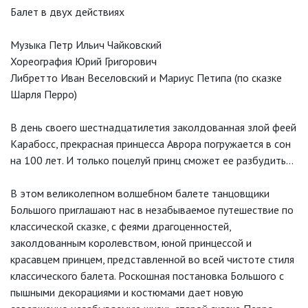
Балет в двух действиях
Музыка Петр Ильич Чайковский
Хореография Юрий Григорович
Либретто Иван Веселовский и Мариус Петипа (по сказке
Шарля Перро)
В день своего шестнадцатилетия заколдованная злой феей
Карабосс, прекрасная принцесса Аврора погружается в сон
на 100 лет. И только поцелуй принц сможет ее разбудить…
В этом великолепном волшебном балете танцовщики
Большого приглашают нас в незабываемое путешествие по
классической сказке, с феями драгоценностей,
заколдованным королевством, юной принцессой и
красавцем принцем, представленной во всей чистоте стиля
классического балета. Роскошная постановка Большого с
пышными декорациями и костюмами дает новую