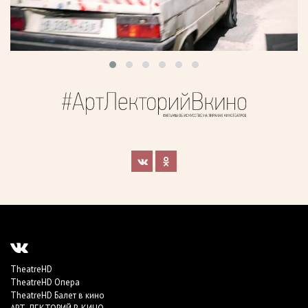
TheatreHD
TheatreHD Опера
TheatreHD Балет в кино