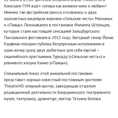
Кинозале ГУМ ждёт «опера как великое кино о любви»!
Именно так австрийская пресса отозвалась о двух
одноактных шедеврах веризма «Сельская честь» Масканьи
и «Паяцы» Леонкавалло в постановке Филиппа Штёльцля,
которые стали настоящей сенсацией Зальцбургского
Пасхального фестиваля в 2015 году. Звёздный тенор Йонас
Кауфман покорил публику безупречным исполнением в
один вечер сразу двух дебютных для себя партий –
сицилийского крестьянина Туридду («Сельская честь») и
ревнивого клоуна Канио («Паяцы»).
Специальный показ этой уникальной постановки
представит хорошо известный постоянным зрителям
TheatreHD оперный критик, заведующая отделом
редакционной деятельности Бахрушинского театрального
музея, театровед, драматург, лектор Татьяна Белова.