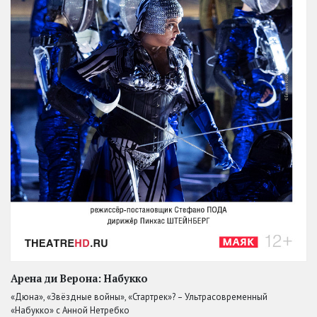
Арена ди Верона: Набукко
«Дюна», «Звёздные войны», «Стартрек»? – Ультрасовременный
«Набукко» с Анной Нетребко