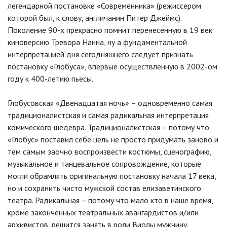
легендарной постановке «Современника» (режиссером
которой был, к слову, англичанин Питер Джеймс).
Поколение 90-х прекрасно помнит перенесенную в 19 век
киноверсию Тревора Нанна, ну а фундаментальной
интерпретацией дня сегодняшнего следует признать
постановку «Глобуса», впервые осуществленную в 2002-ом
году к 400-летию пьесы.
Глобусовская «Двенадцатая ночь» – одновременно самая
традиционалистская и самая радикальная интерпретация
комического шедевра. Традиционалистская – потому что
«Глобус» поставил себе цель не просто придумать заново и
тем самым заочно воспроизвести костюмы, сценографию,
музыкальное и танцевальное сопровождение, которые
могли обрамлять оригинальную постановку начала 17 века,
но и сохранить чисто мужской состав елизаветинского
театра. Радикальная – потому что мало кто в наше время,
кроме законченных театральных авангардистов и/или
архивистов, решится занять в роли Виолы мужчину.