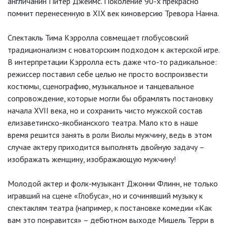
англичанин Питер Джеймс. Поколение 90-х прекрасно
помнит перенесенную в XIX век киноверсию Тревора Нанна.
Спектакль Тима Кэрролла совмещает глобусовский
традиционализм с новаторским подходом к актерской игре.
В интерпретации Кэрролла есть даже что-то радикальное:
режиссер поставил себе целью не просто воспроизвести
костюмы, сценографию, музыкальное и танцевальное
сопровождение, которые могли бы обрамлять постановку
начала XVII века, но и сохранить чисто мужской состав
елизаветинско-якобианского театра. Мало кто в наше
время решится занять в роли Виолы мужчину, ведь в этом
случае актеру приходится выполнять двойную задачу –
изображать женщину, изображающую мужчину!
Молодой актер и фолк-музыкант Джонни Флинн, не только
игравший на сцене «Глобуса», но и сочинявший музыку к
спектаклям театра (например, к постановке комедии «Как
вам это понравится» – дебютном выходе Мишель Терри в