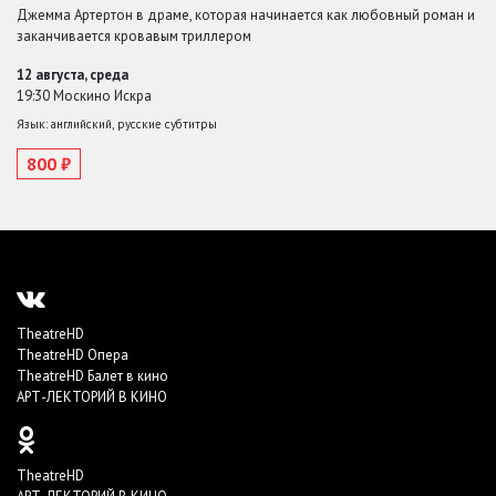
Джемма Артертон в драме, которая начинается как любовный роман и
заканчивается кровавым триллером
12 августа, среда
19:30 Москино Искра
Язык: английский, русские субтитры
800 ₽
TheatreHD
TheatreHD Опера
TheatreHD Балет в кино
АРТ-ЛЕКТОРИЙ В КИНО
TheatreHD