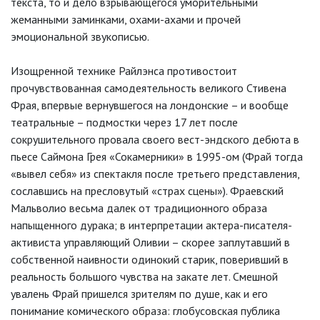
текста, то и дело взрывающегося уморительными
жеманными заминками, охами-ахами и прочей
эмоциональной звукописью.
Изощренной технике Райлэнса противостоит
прочувствованная самодеятельность великого Стивена
Фрая, впервые вернувшегося на лондонские – и вообще
театральные – подмостки через 17 лет после
сокрушительного провала своего вест-эндского дебюта в
пьесе Саймона Грея «Сокамерники» в 1995-ом (Фрай тогда
«вывел себя» из спектакля после третьего представления,
сославшись на пресловутый «страх сцены»). Фраевский
Мальволио весьма далек от традиционного образа
напыщенного дурака; в интерпретации актера-писателя-
активиста управляющий Оливии – скорее заплутавший в
собственной наивности одинокий старик, поверивший в
реальность большого чувства на закате лет. Смешной
увалень Фрай пришелся зрителям по душе, как и его
понимание комического образа: глобусовская публика