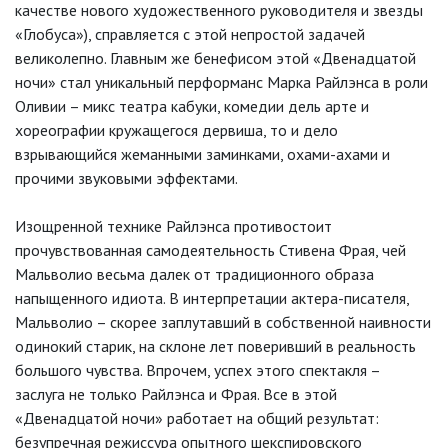
качестве нового художественного руководителя и звезды
«Глобуса»), справляется с этой непростой задачей
великолепно. Главным же бенефисом этой «Двенадцатой
ночи» стал уникальный перформанс Марка Райлэнса в роли
Оливии – микс театра кабуки, комедии дель арте и
хореографии кружащегося дервиша, то и дело
взрывающийся жеманными заминками, охами-ахами и
прочими звуковыми эффектами.
Изощренной технике Райлэнса противостоит
прочувствованная самодеятельность Стивена Фрая, чей
Мальволио весьма далек от традиционного образа
напыщенного идиота. В интерпретации актера-писателя,
Мальволио – скорее заплутавший в собственной наивности
одинокий старик, на склоне лет поверивший в реальность
большого чувства. Впрочем, успех этого спектакля –
заслуга не только Райлэнса и Фрая. Все в этой
«Двенадцатой ночи» работает на общий результат:
безупречная режиссура опытного шекспировского