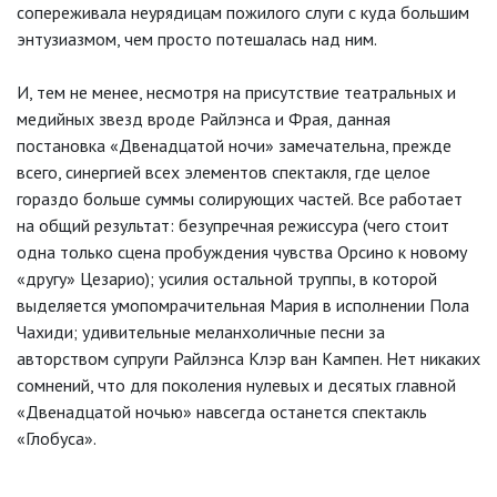
сопереживала неурядицам пожилого слуги с куда большим
энтузиазмом, чем просто потешалась над ним.
И, тем не менее, несмотря на присутствие театральных и
медийных звезд вроде Райлэнса и Фрая, данная
постановка «Двенадцатой ночи» замечательна, прежде
всего, синергией всех элементов спектакля, где целое
гораздо больше суммы солирующих частей. Все работает
на общий результат: безупречная режиссура (чего стоит
одна только сцена пробуждения чувства Орсино к новому
«другу» Цезарио); усилия остальной труппы, в которой
выделяется умопомрачительная Мария в исполнении Пола
Чахиди; удивительные меланхоличные песни за
авторством супруги Райлэнса Клэр ван Кампен. Нет никаких
сомнений, что для поколения нулевых и десятых главной
«Двенадцатой ночью» навсегда останется спектакль
«Глобуса».