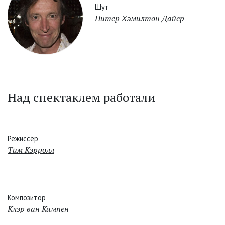
Шут
Питер Хэмилтон Дайер
Над спектаклем работали
Режиссёр
Тим Кэрролл
Композитор
Клэр ван Кампен