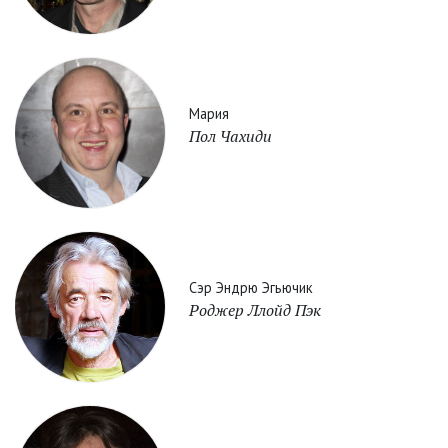
Мария
Пол Чахиди
Сэр Эндрю Эгьючик
Роджер Ллойд Пэк