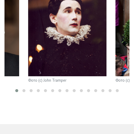
‹
Фото (с) John Tramper
Фото (с) 