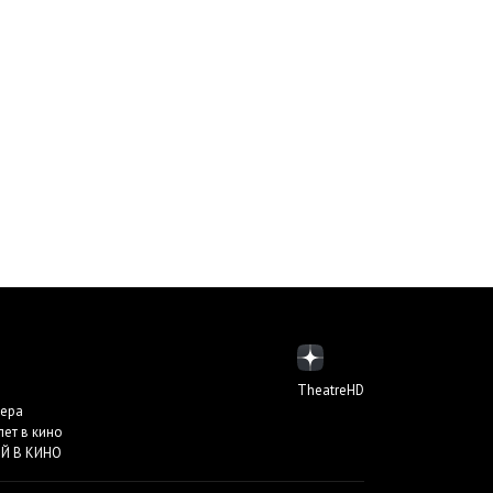
TheatreHD
пера
лет в кино
Й В КИНО