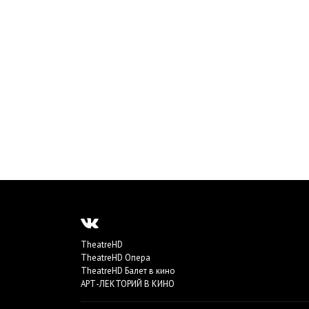
TheatreHD
TheatreHD Опера
TheatreHD Балет в кино
АРТ-ЛЕКТОРИЙ В КИНО