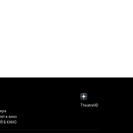
TheatreHD
пера
лет в кино
Й В КИНО