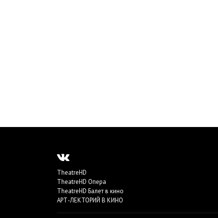
TheatreHD
TheatreHD Опера
TheatreHD Балет в кино
АРТ-ЛЕКТОРИЙ В КИНО