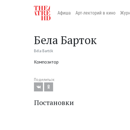
Афиша
Арт-лекторий в кино
Жур
Бела Барток
Béla Bartók
Композитор
Поделиться:
Постановки