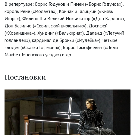
В репертуаре: Борис Годунов и Пимен («Борис Годунов»),
король Рене («Иоланта»), Кончак и Галицкий («Князь
Игорь»), Филипп II и Великий Инквизитор («Дон Карлос»),
Дон Базилио («Севильский цирюльник»), Досифей
(«Хованщина»), Хундинг («Валькирия»), Даланд («Летучий
голландец»), кардинал де Броньи («Иудейка»), четыре
злодея («Сказки Гофмана»), Борис Тимофеевич («Леди
Макбет Мценского уезда») и др.
Постановки