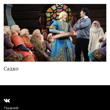
Садко
TheatreHD