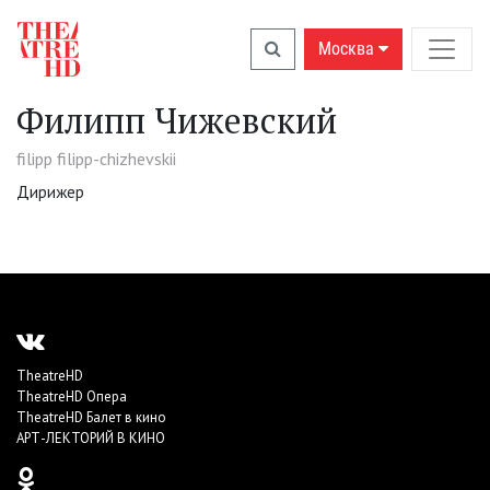
Москва
Филипп Чижевский
filipp filipp-chizhevskii
Дирижер
TheatreHD
TheatreHD Опера
TheatreHD Балет в кино
АРТ-ЛЕКТОРИЙ В КИНО