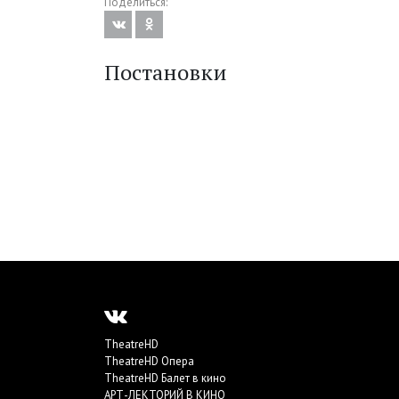
Поделиться:
Постановки
TheatreHD
TheatreHD Опера
TheatreHD Балет в кино
АРТ-ЛЕКТОРИЙ В КИНО