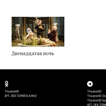
Двенадцатая ночь
TheatreHD
TheatreHD
АРТ-ЛЕКТОРИЙ В КИНО
TheatreHD О
TheatreHD Ба
АРТ-ЛЕКТОРИ