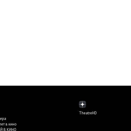
TheatreHD
пера
лет в кино
Й В КИНО