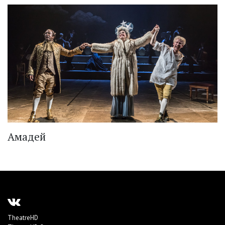
Амадей
TheatreHD