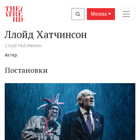
Москва
Ллойд Хатчинсон
Lloyd Hutchinson
Актер
Постановки