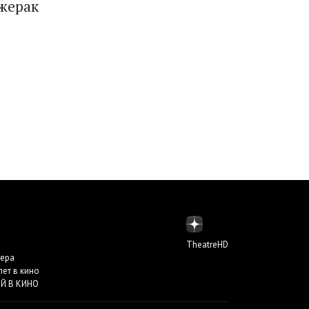
ржерак
TheatreHD
пера
лет в кино
Й В КИНО