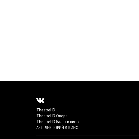
TheatreHD
TheatreHD Опера
TheatreHD Балет в кино
АРТ-ЛЕКТОРИЙ В КИНО