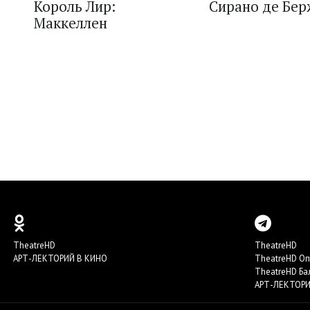
Король Лир:
Сирано де Бе
Маккеллен
TheatreHD
TheatreHD
АРТ-ЛЕКТОРИЙ В КИНО
TheatreHD О
TheatreHD Ба
АРТ-ЛЕКТОРИ