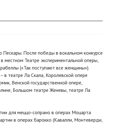
ю Пескары. После победы в вокальном конкурсе
 в местном Театре экспериментальной оперы,
орабеллы («Так поступают все женщины»).
– в театре Ла Скала, Королевской опере
омик, Венской государственной опере,
рлине, Большом театре Женевы, театре Ла
тии для меццо-сопрано в операх Моцарта
партии в операх барокко (Кавалли, Монтеверди,