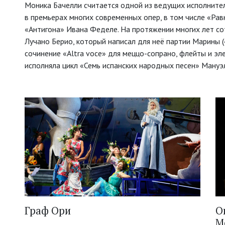
Моника Бачелли считается одной из ведущих исполните
в премьерах многих современных опер, в том числе «Ра
«Антигона» Ивана Феделе. На протяжении многих лет с
Лучано Берио, который написал для неё партии Марины (
сочинение «Altra voce» для меццо-сопрано, флейты и эл
исполняла цикл «Семь испанских народных песен» Мануэ
Граф Ори
О
М