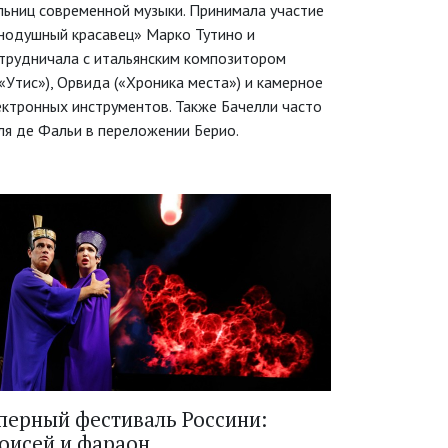
льниц современной музыки. Принимала участие
внодушный красавец» Марко Тутино и
отрудничала с итальянским композитором
«Утис»), Орвида («Хроника места») и камерное
ектронных инструментов. Также Бачелли часто
ля де Фальи в переложении Берио.
перный фестиваль Россини:
оисей и фараон