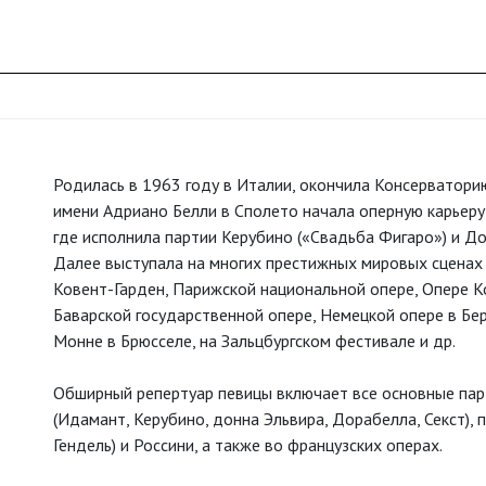
Родилась в 1963 году в Италии, окончила Консерватори
имени Адриано Белли в Сполето начала оперную карьеру
где исполнила партии Керубино («Свадьба Фигаро») и Д
Далее выступала на многих престижных мировых сценах 
Ковент-Гарден, Парижской национальной опере, Опере К
Баварской государственной опере, Немецкой опере в Бе
Монне в Брюсселе, на Зальцбургском фестивале и др.
Обширный репертуар певицы включает все основные пар
(Идамант, Керубино, донна Эльвира, Дорабелла, Секст), 
Гендель) и Россини, а также во французских операх.