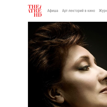
Афиша
Арт-лекторий в кино
Жур