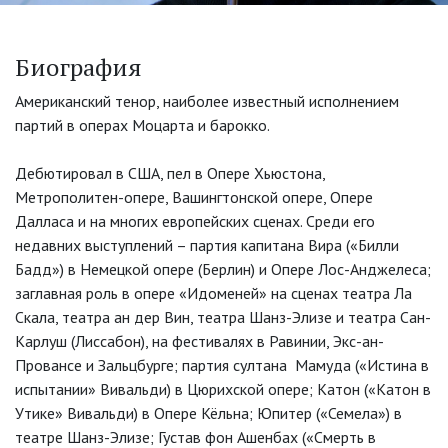
Биография
Американский тенор, наиболее известный исполнением
партий в операх Моцарта и барокко.
Дебютировал в США, пел в Опере Хьюстона,
Метрополитен-опере, Вашингтонской опере, Опере
Далласа и на многих европейских сценах. Среди его
недавних выступлений – партия капитана Вира («Билли
Бадд») в Немецкой опере (Берлин) и Опере Лос-Анджелеса;
заглавная роль в опере «Идоменей» на сценах театра Ла
Скала, театра ан дер Вин, театра Шанз-Элизе и театра Сан-
Карлуш (Лиссабон), на фестивалях в Равинии, Экс-ан-
Провансе и Зальцбурге; партия султана Мамуда («Истина в
испытании» Вивальди) в Цюрихской опере; Катон («Катон в
Утике» Вивальди) в Опере Кёльна; Юпитер («Семела») в
театре Шанз-Элизе; Густав фон Ашенбах («Смерть в