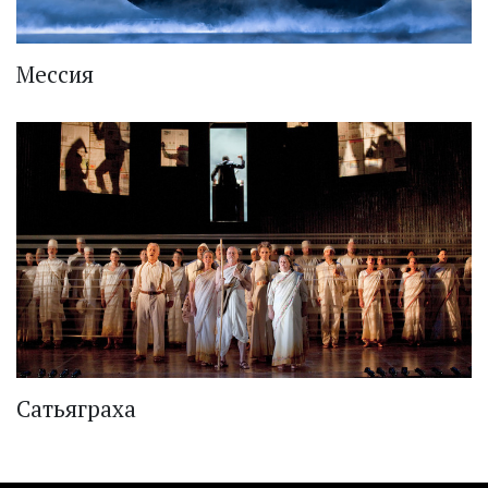
Мессия
Сатьяграха