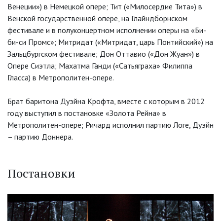
Венеции») в Немецкой опере; Тит («Милосердие Тита») в
Венской государственной опере, на Глайндборнском
фестивале и в полуконцертном исполнении оперы на «Би-
би-си Промс»; Митридат («Митридат, царь Понтийский») на
Зальцбургском фестивале; Дон Оттавио («Дон Жуан») в
Опере Сиэтла; Махатма Ганди («Сатьяграха» Филиппа
Гласса) в Метрополитен-опере.
Брат баритона Дуэйна Крофта, вместе с которым в 2012
году выступил в постановке «Золота Рейна» в
Метрополитен-опере; Ричард исполнил партию Логе, Дуэйн
– партию Доннера.
Постановки