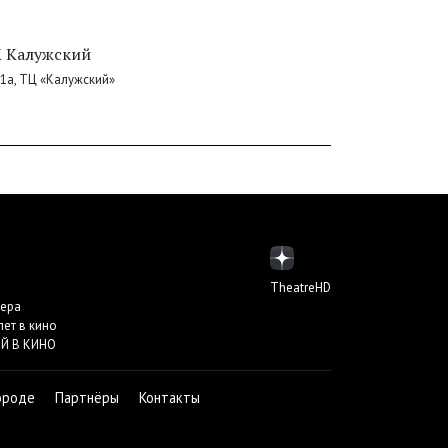
 Калужский
61а, ТЦ «Калужский»
TheatreHD
пера
лет в кино
Й В КИНО
ороде
Партнёры
Контакты