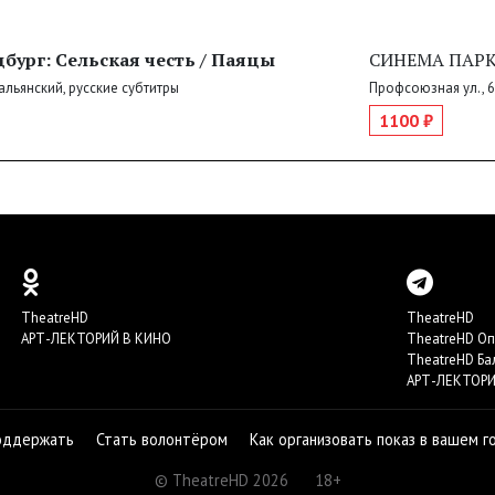
бург: Сельская честь / Паяцы
СИНЕМА ПАРК
тальянский, русские субтитры
Профсоюзная ул., 
1100 ₽
TheatreHD
TheatreHD
АРТ-ЛЕКТОРИЙ В КИНО
TheatreHD О
TheatreHD Ба
АРТ-ЛЕКТОРИ
оддержать
Стать волонтёром
Как организовать показ в вашем г
© TheatreHD 2026
18+