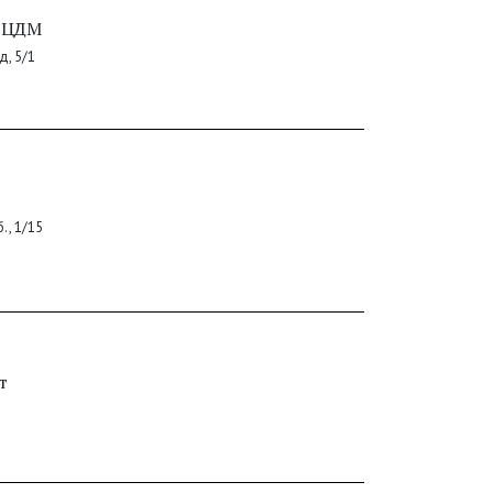
 ЦДМ
д, 5/1
., 1/15
т