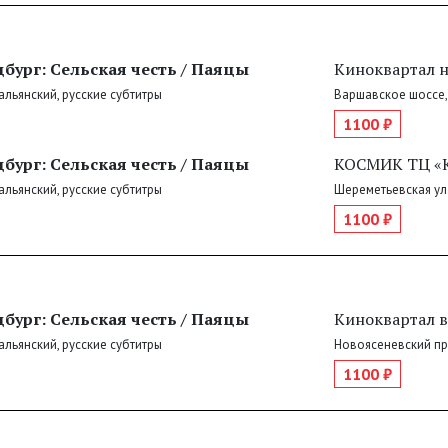
бург: Сельская честь / Паяцы
Киноквартал 
тальянский, русские субтитры
Варшавское шоссе,
1100 ₽
бург: Сельская честь / Паяцы
КОСМИК ТЦ «К
тальянский, русские субтитры
Шереметьевская ул.
1100 ₽
бург: Сельская честь / Паяцы
Киноквартал в
тальянский, русские субтитры
Новоясеневский прос
1100 ₽