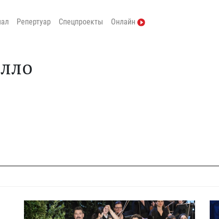
нал
Репертуар
Спецпроекты
Онлайн
алло