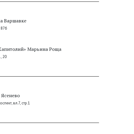
на Варшавке
 87б
апитолий» Марьина Роща
, 20
 Ясенево
пект, вл.7, стр.1