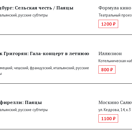
бург: Сельская честь / Паяцы
Формула кино
тальянский, русские субтитры
Театральный проез
1200 ₽
к Григорян: Гала-концерт в летнюю
Иллюзион
Котельническая наб
емецкий, чешский, французский, итальянский, русские
800 ₽
ы
фирелли: Паяцы
Москино Салю
тальянский, русские субтитры
ул. Кедрова, 14, к.3
1100 ₽