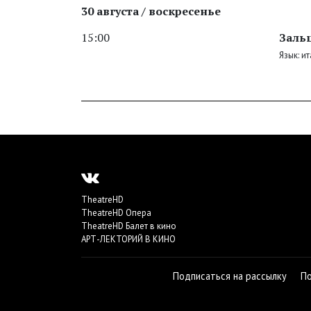
30 августа / воскресенье
15:00
Зальц
Язык: и
TheatreHD
TheatreHD Опера
TheatreHD Балет в кино
АРТ-ЛЕКТОРИЙ В КИНО
Подписаться на рассылку
П