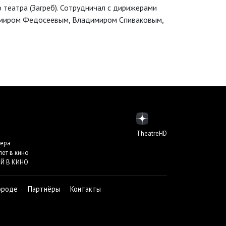
театра (Загреб). Сотрудничал с дирижерами
миром Федосеевым, Владимиром Спиваковым,
TheatreHD
пера
лет в кино
Й В КИНО
ороде
Партнёры
Контакты