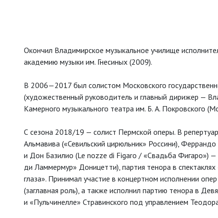
Окончил Владимирское музыкальное училище исполнител
академию музыки им. Гнесиных (2009).
В 2006—2017 был солистом Московского государственн
(художественный руководитель и главный дирижер — Вл
Камерного музыкального театра им. Б. А. Покровского (Мо
С сезона 2018/19 — солист Пермской оперы. В репертуаре
Альмавива («Севильский цирюльник» Россини), Феррандо (
и Дон Базилио (Le nozze di Figaro / «Свадьба Фигаро») 
ди Ламмермур» Доницетти), партия тенора в спектаклях 
глаза». Принимал участие в концертном исполнении оп
(заглавная роль), а также исполнил партию тенора в Де
и «Пульчинелле» Стравинского под управлением Теодора