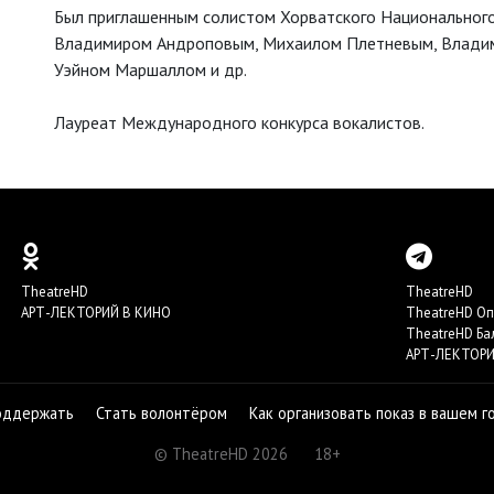
Был приглашенным солистом Хорватского Национального 
Владимиром Андроповым, Михаилом Плетневым, Влади
Уэйном Маршаллом и др.
Лауреат Международного конкурса вокалистов.
TheatreHD
TheatreHD
АРТ-ЛЕКТОРИЙ В КИНО
TheatreHD О
TheatreHD Ба
АРТ-ЛЕКТОРИ
оддержать
Стать волонтёром
Как организовать показ в вашем г
© TheatreHD 2026
18+