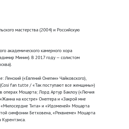
ьского мастерства (2004) и Российскую
ого академического камерного хора
адимир Минин). В 2017 году — солистом
сква).
: Ленский («Евгений Онегин» Чайковского),
Cosi fan tutte / «Так поступают все женщины»)
— в операх Моцарта; Лорд Артур Баклоу («Лючия
«Жанна на костре» Онеггера и «Закрой мне
ер «Милосердие Тита» и «Идоменей» Моцарта
вятой симфонии Бетховена, «Реквиеме» Моцарта
 Курентзиса.