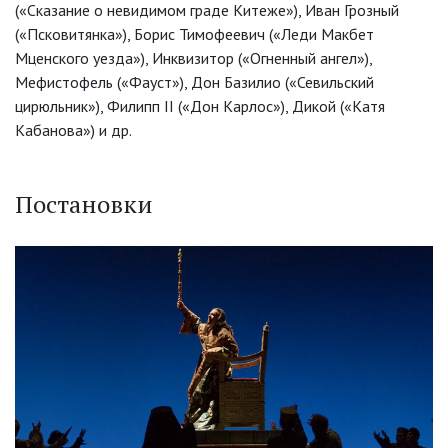
(«Сказание о невидимом граде Китеже»), Иван Грозный
(«Псковитянка»), Борис Тимофеевич («Леди Макбет
Мценского уезда»), Инквизитор («Огненный ангел»),
Мефистофель («Фауст»), Дон Базилио («Севильский
цирюльник»), Филипп II («Дон Карлос»), Дикой («Катя
Кабанова») и др.
Постановки