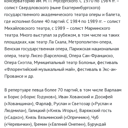
консерваторию им. М. П. Мусоргского. С 1970 по 1984 гг. –
солист Свердловского (ныне Екатеринбургского)
государственного академического театра оперы и балета,
где исполнил более 40 партий. С 1984 по 1989 гг. – солист
Михайловского театра, с 1989 – солист Мариинского
театра. Много выступал за рубежом, в том числе на таких
площадках, как театр Ла Скала, Метрополитен-опера,
Венская государственная опера, Парижская национальная
опера, театр Лисео (Барселона), Опера Сан-Франциско,
Опера Сиэтла, Муниципальный театр Болоньи, фестиваль
«Флорентийский музыкальный май», фестиваль в Экс-ан-
Провансе и др.
В репертуаре певца более 70 партий, в том числе Варлаам
и Борис («Борис Годунов»), Иван Хованский и Досифей
(«Хованщина»), Фарлаф, Руслан и Светозар («Руслан и
Людмила»), Галицкий («Князь Игорь»), Варяжский гость
(«Садко»), Князь Вязьминский («Опричник»), Чуб
(«Черевички»), Гремин («Евгений Онегин»), Бурундай