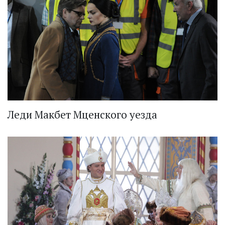
Леди Макбет Мценского уезда