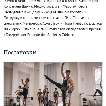
Ромео в «Ромео и Юлии», Вронского в «Анне Карениной»
Кристиана Шпука, Мефистофеля в «Фаусте» Клюга,
Щелкунчика в «Щелкунчике и Мышином короле» и
Петрушку в одноименном спектакле Гёке. Танцует в
спектаклях Макгрегора, Соль Леон и Пола Лайфута, Дугласа
Ли и Иржи Килиана. В 2018 году стал обладателем премии
«Tanzpreis der Freunde des Balletts Zürich».
Постановки