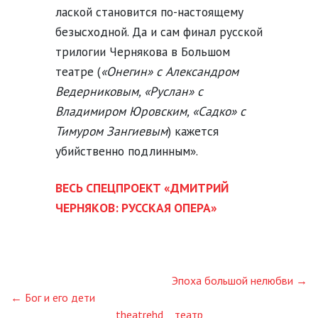
лаской становится по-настоящему
безысходной. Да и сам финал русской
трилогии Чернякова в Большом
театре (
«Онегин» с Александром
Ведерниковым, «Руслан» с
Владимиром Юровским, «Садко» с
Тимуром Зангиевым
) кажется
убийственно подлинным».
ВЕСЬ СПЕЦПРОЕКТ «ДМИТРИЙ
ЧЕРНЯКОВ: РУССКАЯ ОПЕРА»
Эпоха большой нелюбви →
← Бог и его дети
theatrehd
театр