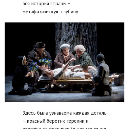
вся история страны –
метафизическую глубину.
Здесь была узнаваема каждая деталь
– красный беретик героини и
варежки на резинках (
я носила такие