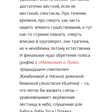
достаточно жёсткий, если не
жестокий, спектакль. Про течение
времени, про смерть как часть
нашего земного существования, и тут
как-то странно плакать: смерть
вписана в круговорот, она трагична,
но и неизбежна, потому естественна.
И финальное чудо обретения голоса
(
рифма с
«Мальчиком и Лули»
,
предыдущим спектаклем
Жамбаловой в Нягани
) девочкой-
беженкой (
Анастасия Исайчик
) – то,
что могло бы вызвать слезы –
уравновешивает верёвочная
лестница в небо, спущенная для
Бабуси, бабы Тоси (
Татьяна