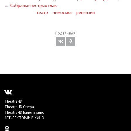
← Собранье пёстрых глав
театр
немосква
рецензии
Поделиться:
TheatreHD
TheatreHD Опера
TheatreHD Балет в кино
АРТ-ЛЕКТОРИЙ В КИНО