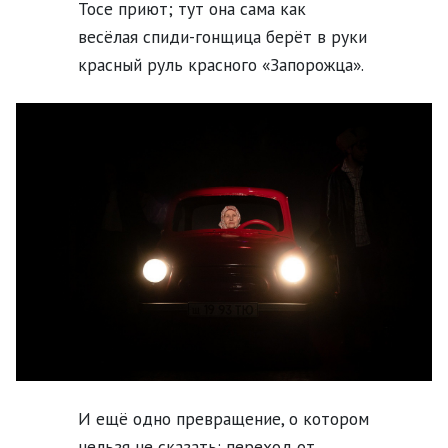
Тосе приют; тут она сама как
весёлая спиди-гонщица берёт в руки
красный руль красного «Запорожца».
И ещё одно превращение, о котором
нельзя не сказать: переход от