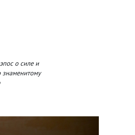
эпос о силе и
о знаменитому
ю