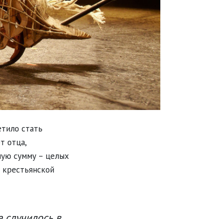
етило стать
т отца,
ную сумму – целых
я крестьянской
 случилось в