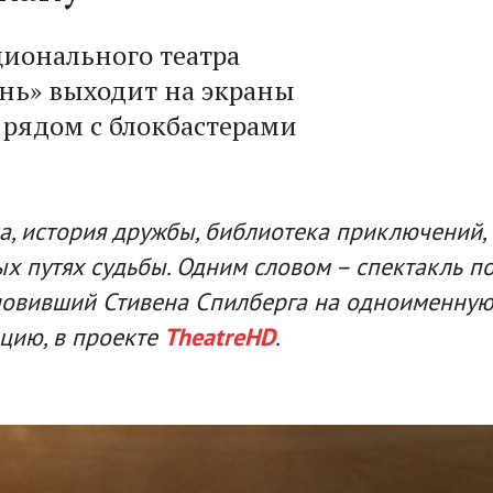
ционального театра
нь» выходит на экраны
я рядом с блокбастерами
, история дружбы, библиотека приключений, 
х путях судьбы. Одним словом – спектакль п
новивший Стивена Спилберга на одноименну
цию, в проекте
TheatreHD
.