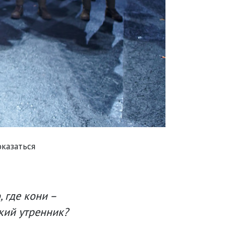
оказаться
, где кони –
ский утренник?