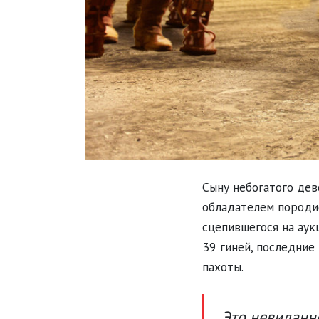
Сыну небогатого дев
обладателем породис
сцепившегося на аук
39 гиней, последние 
пахоты.
Это невиданн