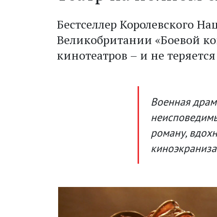
Бестселлер Королевского На
Великобритании «Боевой ко
кинотеатров – и не теряетс
Военная драма
неисповедимы
роману, вдох
киноэкраниза