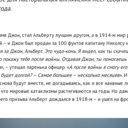
года.
мя Джои, стал Альберту лучшим другом, а в 1914-м мир 
 – и Джои был продан за 100 фунтов капитану Николсу 
 за Джои, Альберт. Это чудо-конь. Я видел, как ты скаче
го покажу тебе после войны. Отдавая Джои, ты помогаешь
м
», – утешал паренька офицер. «
А после войны я смогу его
 будет долгой? – Самое большее – несколько месяцев
». 
снова будут вместе, не догадываясь, как и все наивные 
 что мировые катаклизмы растягиваются на годы. Но даж
оего призыва Альберт дождался в 1918-м – и ушёл на фро