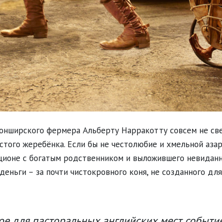
онширского фермера Альберту Нарракотту совсем не св
того жеребёнка. Если бы не честолюбие и хмельной азар
ционе с богатым родственником и выложившего невидан
деньги – за почти чистокровного коня, не созданного дл
ое для пасторальных английских мест событие