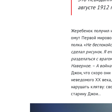
августе 1912 
Жеребенок получил и
омут Первой мировой
полка. «
Не беспокойся
сделал рисунок. Я е
разделаться с враго
Наверное. – А война
Джои, что скоро они 
неведомого ХХ века,
нарушать клятву: св
старину Джои...