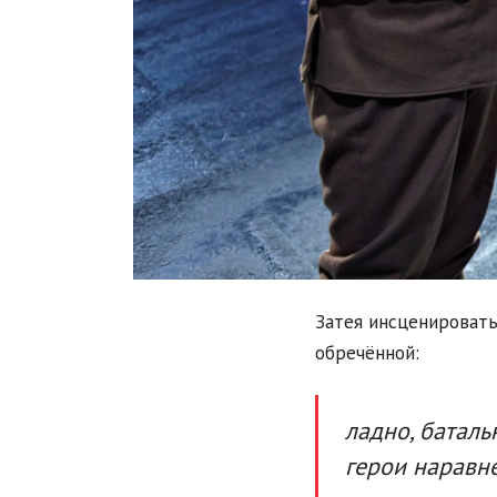
Затея инсценировать
обречённой:
ладно, баталь
герои наравне