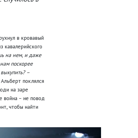
рухнул в кровавый
из кавалерийского
шь на нем, и даже
 нам поскорее
 выкупить? –
И Альберт поклялся
люди на заре
е война – не повод
нт, чтобы найти