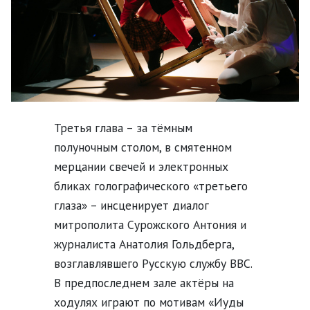
Третья глава – за тёмным
полуночным столом, в смятенном
мерцании свечей и электронных
бликах голографического «третьего
глаза» – инсценирует диалог
митрополита Сурожского Антония и
журналиста Анатолия Гольдберга,
возглавлявшего Русскую службу BBC.
В предпоследнем зале актёры на
ходулях играют по мотивам «Иуды