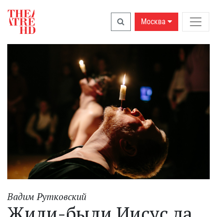
Москва
Вадим Рутковский
Жили-были Иисус да