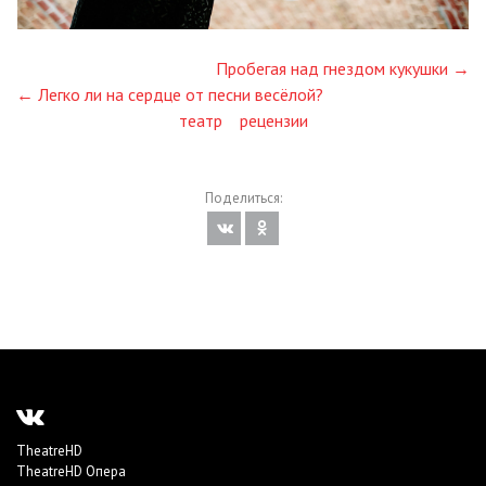
Пробегая над гнездом кукушки →
← Легко ли на сердце от песни весёлой?
театр
рецензии
Поделиться:
TheatreHD
TheatreHD Опера