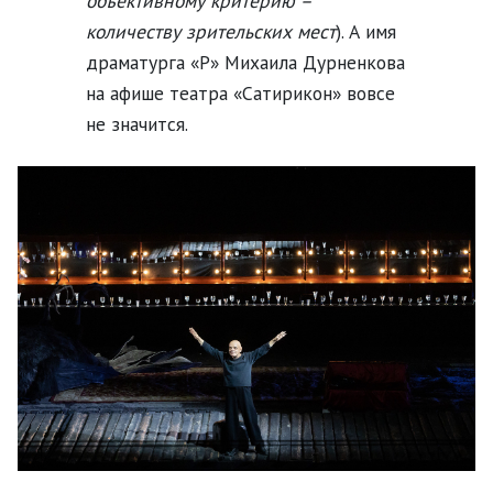
объективному критерию –
количеству зрительских мест
). А имя
драматурга «Р» Михаила Дурненкова
на афише театра «Сатирикон» вовсе
не значится.