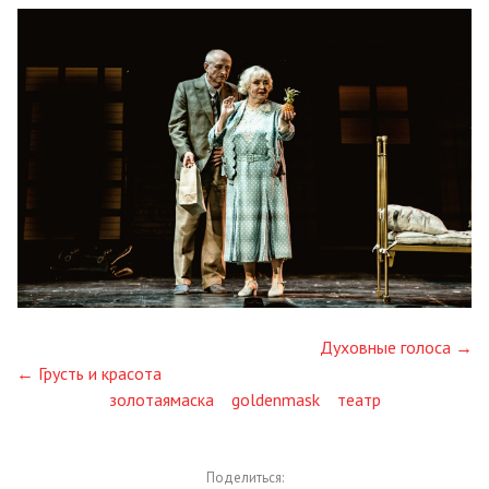
Духовные голоса →
← Грусть и красота
золотаямаска
goldenmask
театр
Поделиться: