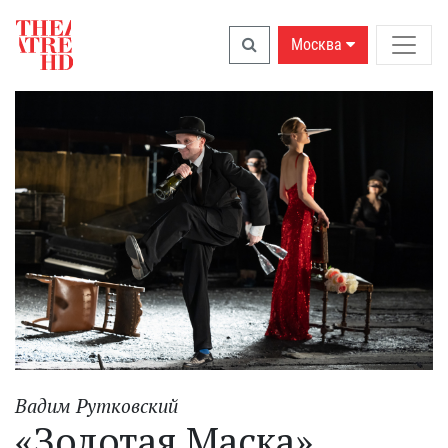
Москва
Вадим Рутковский
«Золотая Маска»