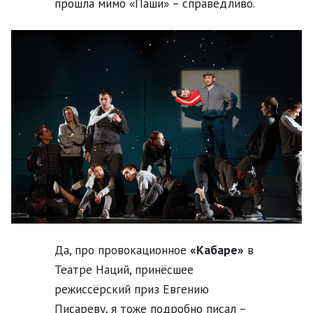
прошла мимо «Паши» – справедливо.
Да, про провокационное
«Кабаре»
в
Театре Наций, принёсшее
режиссёрский приз Евгению
Писареву, я тоже подробно писал –