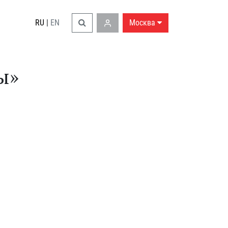
RU
|
EN
Москва
ы»