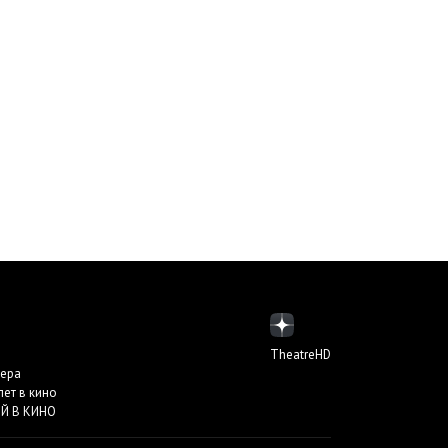
TheatreHD
пера
лет в кино
Й В КИНО