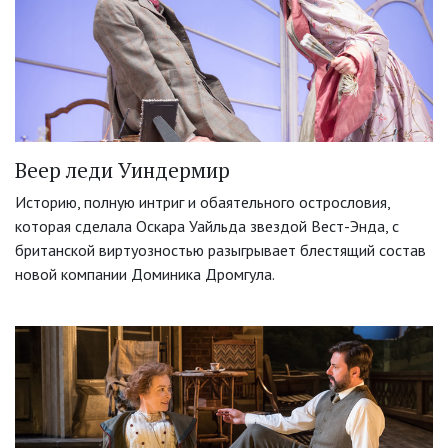
Веер леди Уиндермир
Историю, полную интриг и обаятельного острословия,
которая сделала Оскара Уайльда звездой Вест-Энда, с
британской виртуозностью разыгрывает блестящий состав
новой компании Доминика Дромгула.