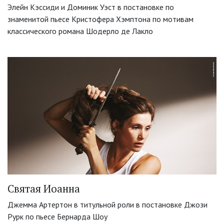
Элейн Кэссиди и Доминик Уэст в постановке по
знаменитой пьесе Кристофера Хэмптона по мотивам
классического романа Шодерло де Лакло
Святая Иоанна
Джемма Артертон в титульной роли в постановке Джози
Рурк по пьесе Бернарда Шоу