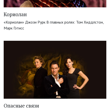
Кориолан
«Кориолан» Джози Рурк В главных ролях: Том Хиддлстон,
Марк Гэтисс
Опасные связи