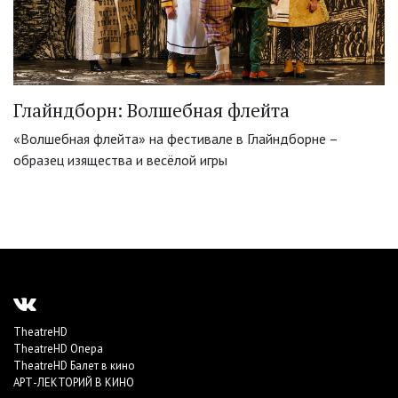
Глайндборн: Волшебная флейта
«Волшебная флейта» на фестивале в Глайндборне –
образец изящества и весёлой игры
TheatreHD
TheatreHD Опера
TheatreHD Балет в кино
АРТ-ЛЕКТОРИЙ В КИНО