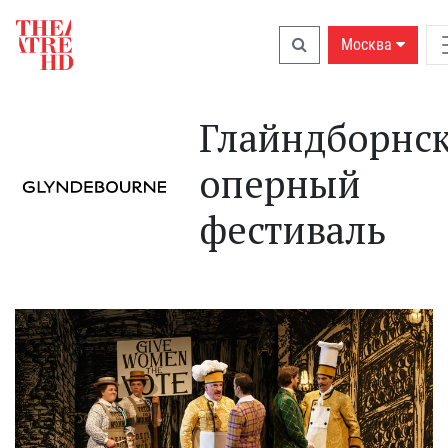
Москва
Глайндборнс
оперный
фестиваль