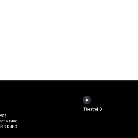
TheatreHD
пера
лет в кино
Й В КИНО