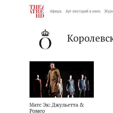
Афиша
Арт-лекторий в кино
Жур
Королевск
Матс Эк: Джульетта &
Ромео