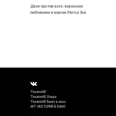
Двое против всех: веронские
любовники в версии Матса Эка
TheatreHD
TheatreHD Опера
TheatreHD Балет в кино
АРТ-ЛЕКТОРИЙ В КИНО