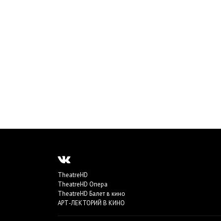
TheatreHD
TheatreHD Опера
TheatreHD Балет в кино
АРТ-ЛЕКТОРИЙ В КИНО