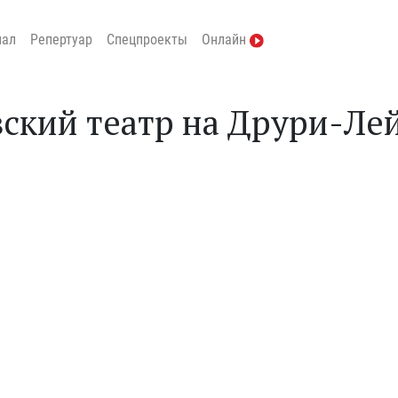
нал
Репертуар
Спецпроекты
Онлайн
ский театр на Друри-Ле