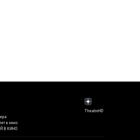
TheatreHD
пера
лет в кино
Й В КИНО