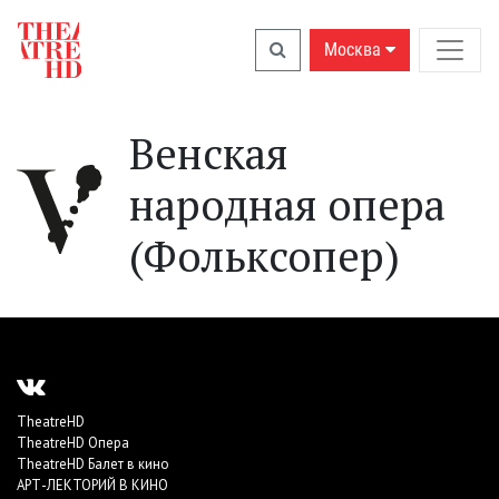
Москва
Венская
народная опера
(Фольксопер)
TheatreHD
TheatreHD Опера
TheatreHD Балет в кино
АРТ-ЛЕКТОРИЙ В КИНО