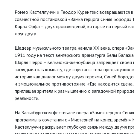
Ромео Кастеллуччи и Теодор Курентзис возвращаются в 
совместной постановкой «Замка герцога Синяя Борода» 
Карла Орфа – двух произведений, которые на первый в
друг другу.
Шедевр музыкального театра начала XX века, опера «За
1911 году на текст венгерского драматурга Белы Балажа
Шарля Перро – вельможа-женоубийца запрещает своей
заглядывать в комнату, где спрятаны тела предыдущих ж
историю как диалог между двумя героями, Синей Бородо
и эмоциональное противостояние. «Где находится сцена,
приглашая зрителя к размышлению о загадочной природ
реальности.
На Зальцбургском фестивале опера «Замок герцога Синя
программы в сочетании с «Мистерией на конец времён» 
Кастеллуччи раскрывает глубокую связь между двумя п