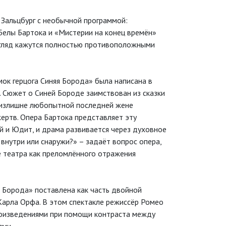
Зальцбург с необычной программой:
Белы Бартока и «Мистерии на конец времён»
згляд кажутся полностью противоположными
мок герцога Синяя Борода» была написана в
. Сюжет о Синей Бороде заимствован из сказки
 излишне любопытной последней жене
ертв. Опера Бартока представляет эту
й и Юдит, и драма развивается через духовное
 внутри или снаружи?» – задаёт вопрос опера,
е театра как преломлённого отражения
я Борода» поставлена как часть двойной
Карла Орфа. В этом спектакле режиссёр Ромео
роизведениями при помощи контраста между