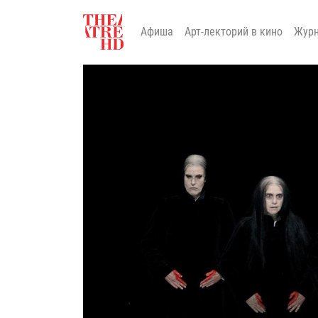
Афиша
Арт-лекторий в кино
Жур