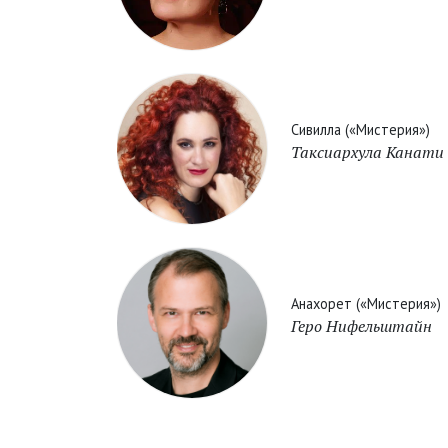
Сивилла («Мистерия»)
Таксиархула Канати
Анахорет («Мистерия»)
Геро Нифельштайн