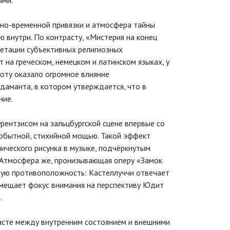
ями.
енно-временной привязки и атмосфера тайны
 внутри. По контрасту, «Мистерия на конец
ретации субъективных религиозных
 на греческом, немецком и латинском языках, у
боту оказало огромное влияние
даманта, в котором утверждается, что в
ние.
рентзисом на зальцбургской сцене впервые со
вобытной, стихийной мощью. Такой эффект
ического рисунка в музыке, подчёркнутым
 Атмосфера же, пронизывающая оперу «Замок
ную противоположность: Кастеллуччи отвечает
смещает фокус внимания на перспективу Юдит
.
расте между внутренним состоянием и внешними