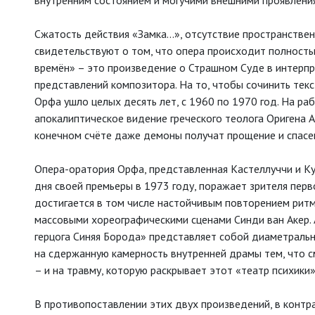
внутренним состоянием и могучими внешними проявлени
Сжатость действия «Замка...», отсутствие пространств
свидетельствуют о том, что опера происходит полностью
времён» – это произведение о Страшном Суде в интерп
представлений композитора. На то, чтобы сочинить текст
Орфа ушло целых десять лет, с 1960 по 1970 год. На ра
апокалиптическое видение греческого теолога Оригена А
конечном счёте даже демоны получат прощение и спасе
Опера-оратория Орфа, представленная Кастеллуччи и Ку
дня своей премьеры в 1973 году, поражает зрителя пер
достигается в том числе настойчивым повторением ритм
массовыми хореографическими сценами Синди ван Акер.
герцога Синяя Борода» представляет собой диаметраль
на сдержанную камерность внутренней драмы тем, что 
– и на травму, которую раскрывает этот «театр психики»
В противопоставлении этих двух произведений, в конт