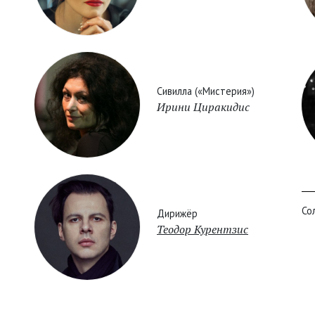
Сивилла («Мистерия»)
Ирини Циракидис
Со
Дирижёр
Теодор Курентзис