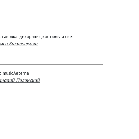
становка, декорации, костюмы и свет
мео Кастеллуччи
р musicAeterna
талий Полонский