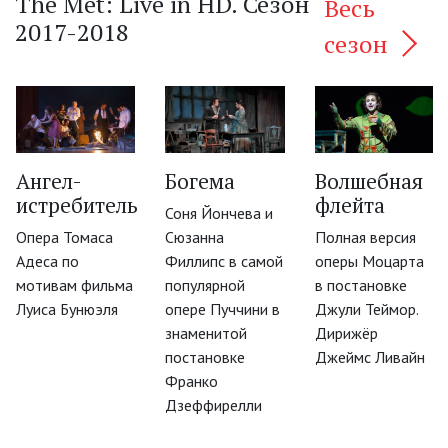
The Met: Live in HD. Сезон
Весь
2017-2018
сезон
Ангел-
Богема
Волшебная
‹
истребитель
флейта
Соня Йончева и
Опера Томаса
Сюзанна
Полная версия
Адеса по
Филлипс в самой
оперы Моцарта
мотивам фильма
популярной
в постановке
Луиса Бунюэля
опере Пуччини в
Джули Теймор.
знаменитой
Дирижёр
постановке
Джеймс Ливайн
Франко
Дзеффирелли