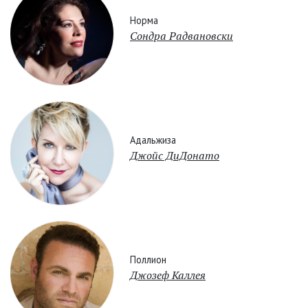
Норма
Сондра Радвановски
Адальжиза
Джойс ДиДонато
Поллион
Джозеф Каллея