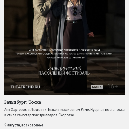
Зальцбург: Тоска
Аня Хартерос и Людовик Тезье в мафиозном Риме. Нуарная постановка
в стиле гангстерских триллеров Скорсезе
9 августа, воскресенье