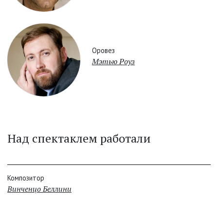
Оровез
Мэтью Роуз
Над спектаклем работали
Композитор
Винченцо Беллини