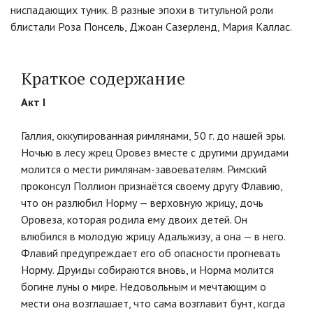
ниспадающих туник. В разные эпохи в титульной роли
блистали Роза Понсель, Джоан Сазерленд, Мария Каллас.
Краткое содержание
Акт I
Галлия, оккупированная римлянами, 50 г. до нашей эры.
Ночью в лесу жрец Оровез вместе с другими друидами
молится о мести римлянам-завоевателям. Римский
проконсул Поллион признаётся своему другу Флавию,
что он разлюбил Норму — верховную жрицу, дочь
Оровеза, которая родила ему двоих детей. Он
влюбился в молодую жрицу Адальжизу, а она — в него.
Флавий предупреждает его об опасности прогневать
Норму. Друиды собираются вновь, и Норма молится
богине луны о мире. Недовольным и мечтающим о
мести она возглашает, что сама возглавит бунт, когда