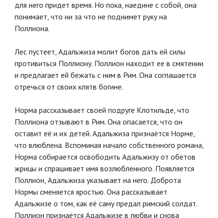
для него придет время. Но пока, наедине с собой, она
понимает, что ни за что не поднимет руку на
Поллиона.
Лес пустеет, Адальжиза молит богов дать ей силы
противиться Поллиону. Поллион находит ее в смятении
и предлагает ей бежать с ним в Рим. Она соглашается
отречься от своих клятв богине.
Норма рассказывает своей подруге Клотильде, что
Поллиона отзывают в Рим. Она опасается, что он
оставит её и их детей. Адальжиза признаётся Норме,
что влюблена. Вспоминая начало собственного романа,
Норма собирается освободить Адальжизу от обетов
жрицы и спрашивает имя возлюбленного. Появляется
Поллион, Адальжиза указывает на него. Доброта
Нормы сменяется яростью. Она рассказывает
Адальжизе о том, как её саму предал римский солдат.
Поллион признаётся Адальжизе в любви и снова