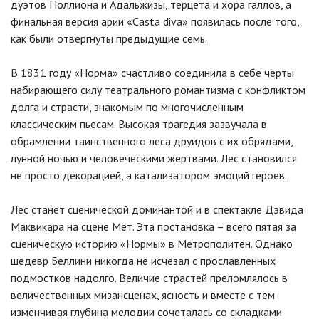
дуэтов Поллиона и Адальжизы, терцета и хора галлов, а
финальная версия арии «Casta diva» появилась после того,
как были отвергнуты предыдущие семь.
В 1831 году «Норма» счастливо соединила в себе черты
набирающего силу театрального романтизма с конфликтом
долга и страсти, знакомым по многочисленным
классическим пьесам. Высокая трагедия зазвучала в
обрамлении таинственного леса друидов с их обрядами,
лунной ночью и человеческими жертвами. Лес становился
не просто декорацией, а катализатором эмоций героев.
Лес станет сценической доминантой и в спектакле Дэвида
Маквикара на сцене Мет. Эта постановка – всего пятая за
сценическую историю «Нормы» в Метрополитен. Однако
шедевр Беллини никогда не исчезал с прославленных
подмостков надолго. Величие страстей преломлялось в
величественных мизансценах, ясность и вместе с тем
изменчивая глубина мелодии сочеталась со складками