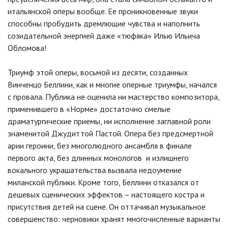
итальянской оперы вообще. Ее проникновенные звуки
способны пробудить дремлющие чувства и наполнить
созидательной энергией даже «тюфяка» Илью Ильича
Обломова!
Триумф этой оперы, восьмой из десяти, созданных
Винченцо Беллини, как и многие оперные триумфы, начался
с провала. Публика не оценила ни мастерство композитора,
применившего в «Норме» достаточно смелые
драматургические приемы, ни исполнение заглавной роли
знаменитой Джудиттой Пастой. Опера без предсмертной
арии героини, без многолюдного ансамбля в финале
первого акта, без длинных монологов и излишнего
вокального украшательства вызвала недоумение
миланской публики. Кроме того, Беллини отказался от
дешевых сценических эффектов – настоящего костра и
присутствия детей на сцене. Он оттачивал музыкальное
совершенство: черновики хранят многочисленные варианты