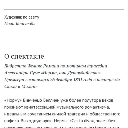
Художник по свету
Поли Констэбл
О спектакле
Либретто Феличе Романи по мотивам трагедии
Александра Суме «Норма, или Детоубийство»
Премьера состоялась 26 декабря 1831 года в театре Ла
Скала в Милане
«Норму» Винченцо Беллини уже более полутора веков
признают квинтэссенцией музыкального романтизма,
идеальным сочетанием личной трагедии и общественного
пафоса. Выходную арию Нормы, «Casta diva», знает без
преувеличения весь мир, она стала символом бельканто и