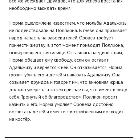
все же убеждает друидов, что для успеха восстания
необходимо выждать время.
Норма ошеломлена известием, что мольбы Адальжизы
не подействовали на Поллиона. В гневе она призывает
народ напасть на завоевателей. Оровез требует
принести жертву, в этот момент приводят Поллиона,
осквернившего святилище. Оставшись наедине с ним,
Норма обещает ему свободу, если он оставит
Адальжизу и вернётся к ней. Он отказывается. Норма
грозит убить его и детей и наказать Адальжизу. Она
созывает друидов и говорит им, что виновная жрица
должна умереть, а затем признаётся, что имеет в виду
себя. Тронутый её благородством Поллион просит
казнить и его. Норма умоляет Оровеза достойно
воспитать детей и вместе с возлюбленным восходит
на костёр.