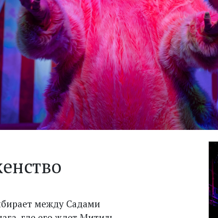
женство
выбирает между Садами
га, где его ждет Митиль,