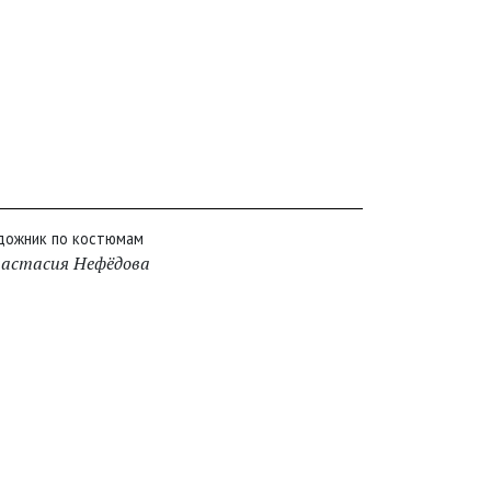
дожник по костюмам
астасия Нефёдова