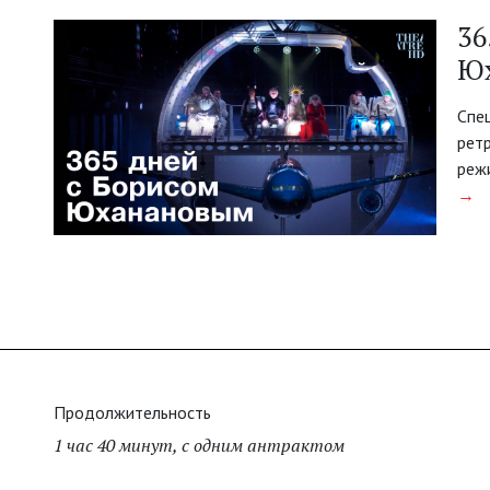
36
Ю
Спе
рет
реж
→
Продолжительность
1 час 40 минут, с одним антрактом