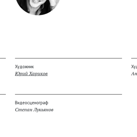
Художник
Ху
Юрий Хариков
Ан
Видеосценограф
Степан Лукьянов