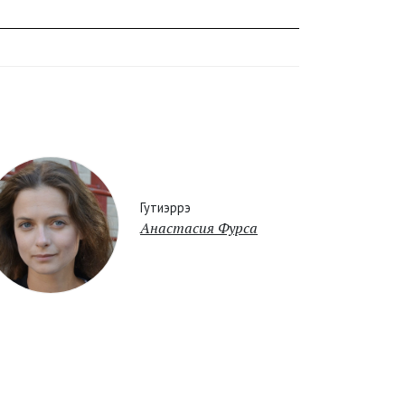
Гутиэррэ
Анастасия Фурса