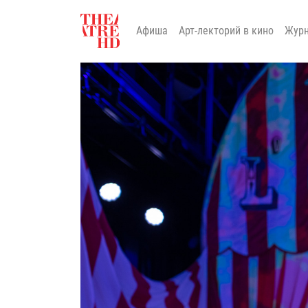
Афиша
Арт-лекторий в кино
Жур