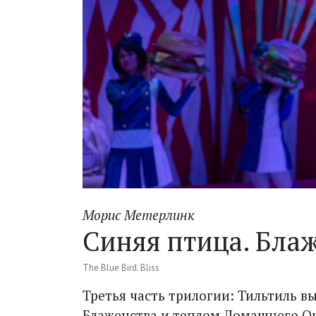
Морис Метерлинк
Синяя птица. Бла
The Blue Bird. Bliss
Третья часть трилогии: Тильтиль 
Блаженства и теплом Домашнего Оча