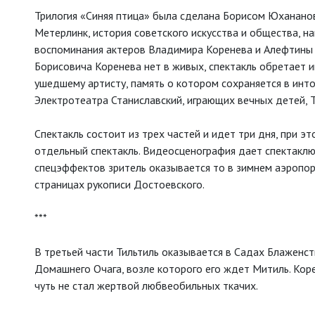
Трилогия «Синяя птица» была сделана Борисом Юханано
Метерлинк, история советского искусства и общества, на
воспоминания актеров Владимира Коренева и Алефтины 
Борисовича Коренева нет в живых, спектакль обретает и
ушедшему артисту, память о котором сохраняется в инто
Электротеатра Станиславский, играющих вечных детей, 
Спектакль состоит из трех частей и идет три дня, при 
отдельный спектакль. Видеосценография дает спектакл
спецэффектов зритель оказывается то в зимнем аэропорт
страницах рукописи Достоевского.
***
В третьей части Тильтиль оказывается в Садах Блаженс
Домашнего Очага, возле которого его ждет Митиль. Коре
чуть не стал жертвой любвеобильных ткачих.