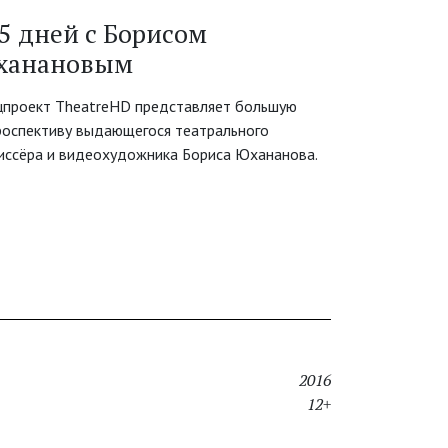
5 дней с Борисом
ханановым
цпроект TheatreHD представляет большую
роспективу выдающегося театрального
иссёра и видеохудожника Бориса Юхананова.
2016
12+