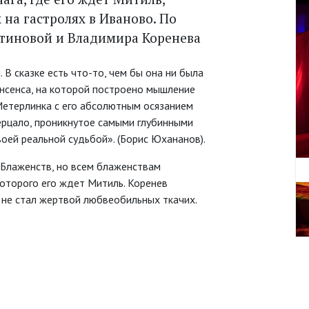
на гастролях в Иваново. По
тиновой и Владимира Коренева
 В сказке есть что-то, чем бы она ни была
онсенса, на которой построено мышление
Метерлинка с его абсолютным осязанием
зерцало, проникнутое самыми глубинными
оей реальной судьбой». (Борис Юхананов).
 Блаженств, но всем блаженствам
оторого его ждет Митиль. Коренев
ь не стал жертвой любвеобильных ткачих.