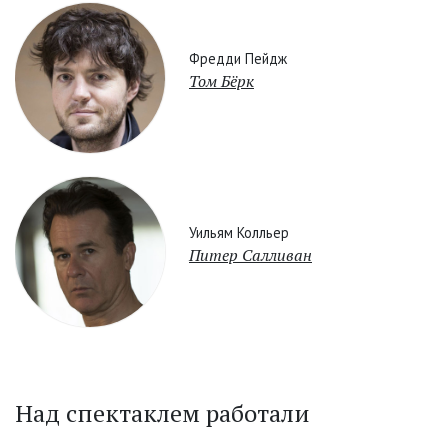
Фредди Пейдж
Том Бёрк
Уильям Колльер
Питер Салливан
Над спектаклем работали