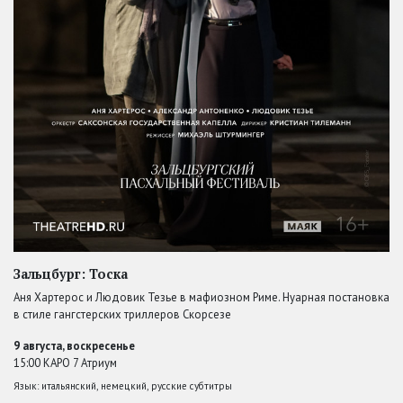
Зальцбург: Тоска
Аня Хартерос и Людовик Тезье в мафиозном Риме. Нуарная постановка
в стиле гангстерских триллеров Скорсезе
9 августа, воскресенье
15:00 КАРО 7 Атриум
Язык: итальянский, немецкий, русские субтитры