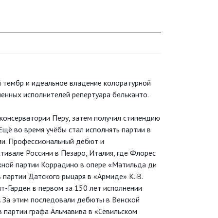
ый тембр и идеальное владение колоратурной
менных исполнителей репертуара бельканто.
 консерватории Перу, затем получил стипендию
Ещё во время учёбы стал исполнять партии в
ми. Профессиональный дебют и
тивале Россини в Пезаро, Италия, где Флорес
жной партии Коррадино в опере «Матильда ди
 партии Датского рыцаря в «Армиде» К. В.
нт-Гарден в первом за 150 лет исполнении
. За этим последовали дебюты в Венской
в партии графа Альмавива в «Севильском