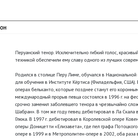
ЗОН
Перуанский тенор. Исключительно гибкий голос, красив
техникой обеспечили ему славу одного из лучших совре
Родился в столице Перу Лиме, обучался в Национальной
для обучения в Институте Кёртиса (Филадельфия, США). 
операх бельканто, которые позднее станут его коронны
международный прорыв певца состоялся в 1996 г. на фес
срочно заменил заболевшего тенора в чрезвычайно сло
Шабран». В том же году певец дебютировал в Ла Скала в
Глюка. В 1997 г. дебютировал в Королевской опере Кове
оперы Доницетти «Елизавета», где пел графа Потоцкого
опере в 1999 и в Метрополитен-опере в 2002, оба раза 