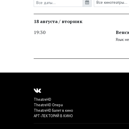
18 августа / вторник
19:30
Венс
Язык: н
TheatreHD
TheatreHD Опера
TheatreHD Балет в кино
АРТ-ЛЕКТОРИЙ В КИНО