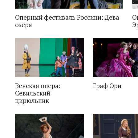
Оперный фестиваль Россини: Дева
О
озера
Э
Венская опера:
Граф Ори
Севильский
цирюльник