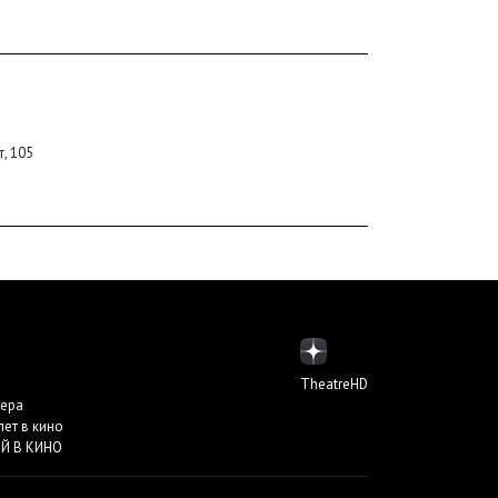
, 105
TheatreHD
пера
лет в кино
Й В КИНО