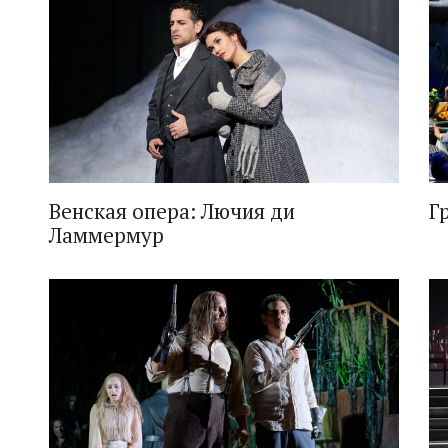
Венская опера: Лючия ди
Г
Ламмермур