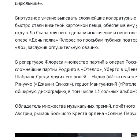
цирюльнике».
Виртуозное умение выпевать сложнейшие колоратурные 
быстро стали визитной карточкой певца, обеспечив ему 
году в Ла Скала для него сделали исключение из многоле
опере «Дочь полка» Флорес по просьбам публики повтор
«до», заслужив оглушительную овацию.
В репертуаре Флореса множество партий в операх Росси
сложнейшие партии Родриго в «Отелло», Уберто в «Дев
Шабран». Среди других его ролей – Надир («Искатели жемч
Ринуччо («Джанни Скикки»), герцог Мантуанский («Ригол
обширную дискографию, в том числе 13 сольных альбомо
Обладатель множества музыкальных премий, почётного 
Австрии, рыцарь Большого Креста ордена «Солнце Перу»