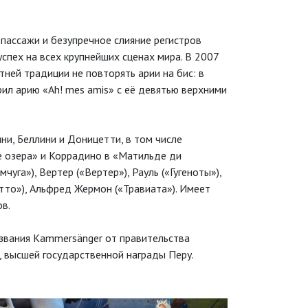
пассажи и безупречное слияние регистров
успех на всех крупнейших сценах мира. В 2007
тней традиции не повторять арии на бис: в
ил арию «Ah! mes amis» с её девятью верхними
ни, Беллини и Доницетти, в том числе
е озера» и Коррадино в «Матильде ди
уга»), Вертер («Вертер»), Рауль («Гугеноты»),
етто»), Альфред Жермон («Травиата»). Имеет
в.
звания Kammersänger от правительства
, высшей государственной награды Перу.