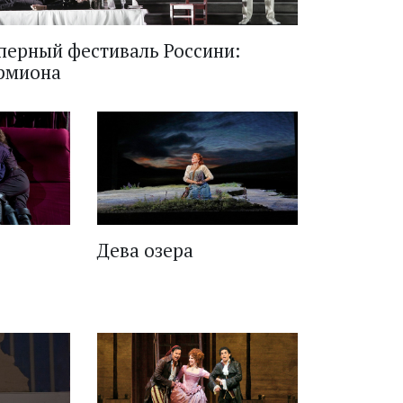
перный фестиваль Россини:
рмиона
Дева озера