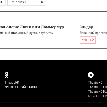
кая опера: Лючия ди Ламмермур
Эльдар
емецкий, итальянский, русские субтитры
Ленинский проспект
1100 ₽
TheatreHD
TheatreHD
АРТ-ЛЕКТОРИЙ В КИНО
TheatreHD О
TheatreHD Ба
АРТ-ЛЕКТОРИ