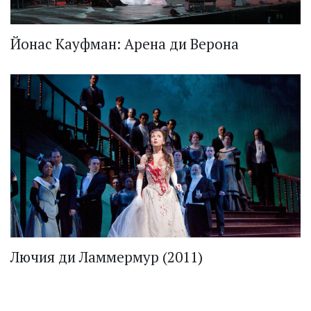
Йонас Кауфман: Арена ди Верона
Лючия ди Ламмермур (2011)