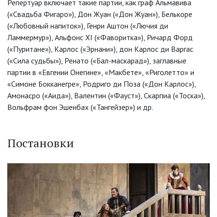
Репертуар включает такие партии, как граф Альмавива
(«Свадьба Фигаро»), Дон Жуан («Дон Жуан»), Белькоре
(«Любовный напиток»), Генри Аштон («Лючия ди
Ламмермур»), Альфонс XI («Фаворитка»), Ричард Форд
(«Пуритане»), Карлос («Эрнани»), дон Карлос ди Варгас
(«Сила судьбы»), Ренато («Бал-маскарад»), заглавные
партии в «Евгении Онегине», «Макбете», «Риголетто» и
«Симоне Бокканегре», Родриго ди Поза («Дон Карлос»),
Амонасро («Аида»), Валентин («Фауст»), Скарпиа («Тоска»),
Вольфрам фон Эшенбах («Тангейзер») и др.
Постановки