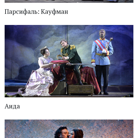
Парсифаль: Кауфман
Аида