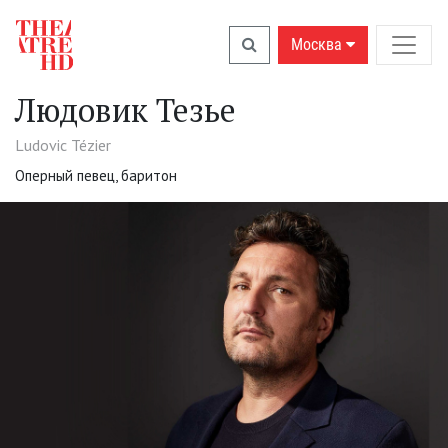
Москва
Людовик Тезье
Ludovic Tézier
Оперный певец, баритон