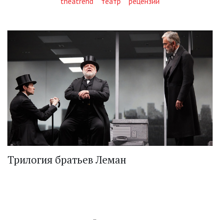
theatrehd
театр
рецензии
Трилогия братьев Леман