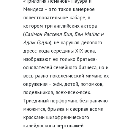
«Трилогия Леманов» Пауэра и
Мендеса – это такое камерное
повествовательное кабаре, в
котором три английских актера
(
Саймон Расселл Бил, Бен Майлс и
Адам Годли
), не нарушая делового
дресс-кода середины XIX века,
изображают не только братьев-
основателей семейного бизнеса, но и
весь разно-поколенческий миманс их
окружения – жён, детей, потомков,
подельников, всех-всех-всех.
Триединый перформанс безгранично
множится, брызжа и сверкая всеми
красками шизофренического
калейдоскопа персонажей.