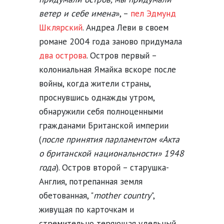
ветер и себе имена
», –
пел Эдмунд
Шклярский
. Андреа Леви в своем
романе 2004 года заново придумала
два острова
. Остров первый –
колониальная Ямайка вскоре после
войны, когда жители страны,
проснувшись однажды утром,
обнаружили себя полноценными
гражданами Британской империи
(
после принятия парламентом «Акта
о британской национальности» 1948
года
). Остров второй – старушка-
Англия, потрепанная земля
обетованная, "
mother country
",
живущая по карточкам и
стремительно теряющая удельный