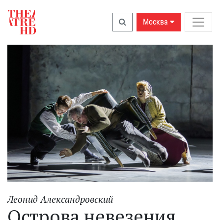
Москва
Леонид Александровский
Острова невезения