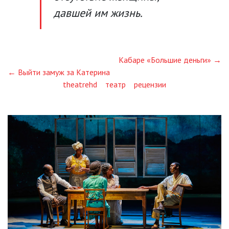
давшей им жизнь.
Кабаре «Большие деньги» →
← Выйти замуж за Катерина
theatrehd
театр
рецензии