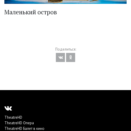
Маленький остров
Поделиться:
TheatreHD
TheatreHD Опера
TheatreHD Балет в кино