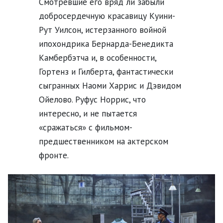
Смотревшие его вряд ли забыли
добросердечную красавицу Куини-
Рут Уилсон, истерзанного войной
ипохондрика Бернарда-Бенедикта
Камбербэтча и, в особенности,
Гортенз и Гилберта, фантастически
сыгранных Наоми Харрис и Дэвидом
Ойелово. Руфус Норрис, что
интересно, и не пытается
«сражаться» с фильмом-
предшественником на актерском
фронте.