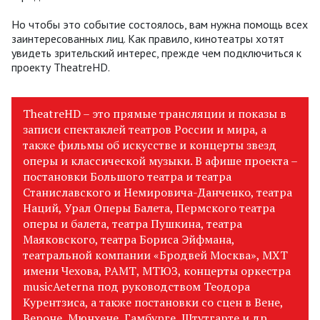
Но чтобы это событие состоялось, вам нужна помощь всех
заинтересованных лиц. Как правило, кинотеатры хотят
увидеть зрительский интерес, прежде чем подключиться к
проекту TheatreHD.
TheatreHD – это прямые трансляции и показы в
записи спектаклей театров России и мира, а
также фильмы об искусстве и концерты звезд
оперы и классической музыки. В афише проекта –
постановки Большого театра и театра
Станиславского и Немировича-Данченко, театра
Наций, Урал Оперы Балета, Пермского театра
оперы и балета, театра Пушкина, театра
Маяковского, театра Бориса Эйфмана,
театральной компании «Бродвей Москва», МХТ
имени Чехова, РАМТ, МТЮЗ, концерты оркестра
musicAeterna под руководством Теодора
Курентзиса, а также постановки со сцен в Вене,
Вероне, Мюнхене, Гамбурге, Штутгарте и др.