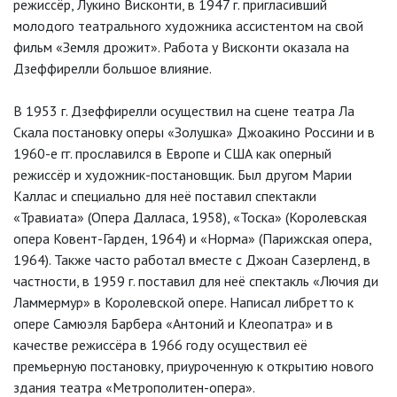
режиссёр, Лукино Висконти, в 1947 г. пригласивший
молодого театрального художника ассистентом на свой
фильм «Земля дрожит». Работа у Висконти оказала на
Дзеффирелли большое влияние.
В 1953 г. Дзеффирелли осуществил на сцене театра Ла
Скала постановку оперы «Золушка» Джоакино Россини и в
1960-е гг. прославился в Европе и США как оперный
режиссёр и художник-постановщик. Был другом Марии
Каллас и специально для неё поставил спектакли
«Травиата» (Опера Далласа, 1958), «Тоска» (Королевская
опера Ковент-Гарден, 1964) и «Норма» (Парижская опера,
1964). Также часто работал вместе с Джоан Сазерленд, в
частности, в 1959 г. поставил для неё спектакль «Лючия ди
Ламмермур» в Королевской опере. Написал либретто к
опере Самюэля Барбера «Антоний и Клеопатра» и в
качестве режиссёра в 1966 году осуществил её
премьерную постановку, приуроченную к открытию нового
здания театра «Метрополитен-опера».