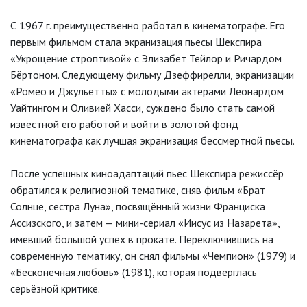
С 1967 г. преимущественно работал в кинематографе. Его
первым фильмом стала экранизация пьесы Шекспира
«Укрощение строптивой» с Элизабет Тейлор и Ричардом
Бёртоном. Следующему фильму Дзеффирелли, экранизации
«Ромео и Джульетты» с молодыми актёрами Леонардом
Уайтингом и Оливией Хасси, суждено было стать самой
известной его работой и войти в золотой фонд
кинематографа как лучшая экранизация бессмертной пьесы.
После успешных киноадаптаций пьес Шекспира режиссёр
обратился к религиозной тематике, сняв фильм «Брат
Солнце, сестра Луна», посвящённый жизни Франциска
Ассизского, и затем — мини-сериал «Иисус из Назарета»,
имевший большой успех в прокате. Переключившись на
современную тематику, он снял фильмы «Чемпион» (1979) и
«Бесконечная любовь» (1981), которая подверглась
серьёзной критике.