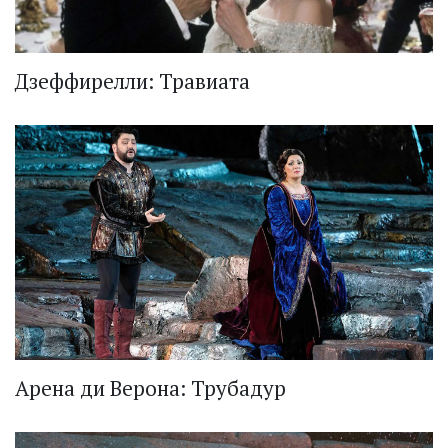
Дзеффирелли: Травиата
Арена ди Верона: Трубадур