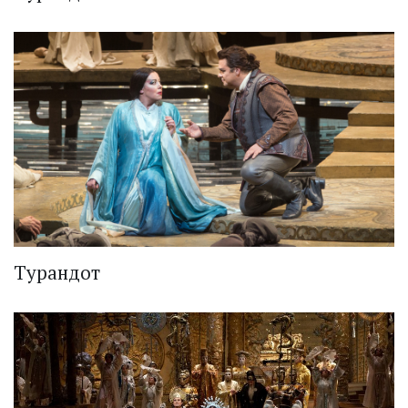
Турандот