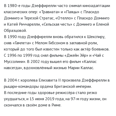
В 1980-е годы Дзеффирелли часто снимал киноадаптации
классических опер: «Травиата» и «Паяцы» с Пласидо
Доминго и Терезой Стратас, «Отелло» с Пласидо Доминго
и Катей Риччарелли, «Сельская честь» с Доминго и Еленой
Образцовой.
В 1990 году Дзеффирелли вновь обратился к Шекспиру,
сняв «Гамлета» с Мелом Гибсоном в заглавной роли,
который до того был известен только как актёр боевиков.
С 1996 по 1999 год снял фильмы «Джейн Эйр» и «Чай с
Муссолини». В 2002 году вышел его фильм «Каллас
навсегда», вдохновлённый жизнью Марии Каллас.
В 2004 г. королева Елизавета II произвела Дзеффирелли в
рыцари-командоры ордена Британской империи.
В последние годы здоровье режиссёра стало резко
ухудшаться, и 15 июня 2019 года, на 97-м году жизни, он
скончался в своём доме в Риме.