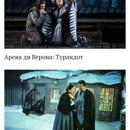
Арена ди Верона: Турандот