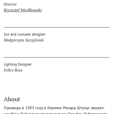
Director
Krzysztof Warlikowski
Set and costume designer
Małgorzata Szczęśniak
Lighting Designer
Felice Ross
About
Однажды в 1903 году в Берлине Рихард Штраус увидел,
как Макс Райнхардт поставил пьесу Гуго фон Гофмансталя