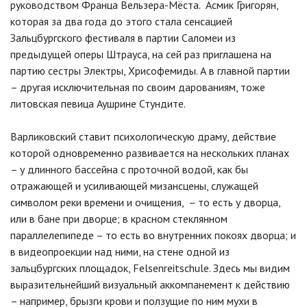
руководством Франца Вельзера-Мёста. Асмик Григорян,
которая за два года до этого стала сенсацией
Зальцбургского фестиваля в партии Саломеи из
предыдущей оперы Штрауса, на сей раз приглашена на
партию сестры Электры, Хрисофемиды. А в главной партии
– другая исключительная по своим дарованиям, тоже
литовская певица Аушрине Стундите.
Варликовский ставит психологическую драму, действие
которой одновременно развивается на нескольких планах
– у длинного бассейна с проточной водой, как бы
отражающей и усиливающей мизансцены, служащей
символом реки времени и очищения, – то есть у дворца,
или в бане при дворце; в красном стеклянном
параллелепипеде – то есть во внутренних покоях дворца; и
в видеопроекции над ними, на стене одной из
зальцбургских площадок, Felsenreitschule. Здесь мы видим
выразительнейший визуальный аккомпанемент к действию
– например, брызги крови и ползущие по ним мухи в