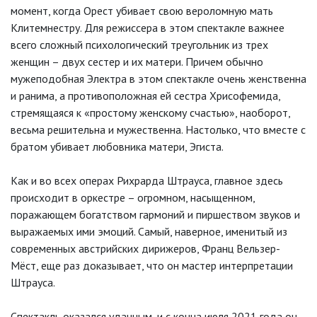
момент, когда Орест убивает свою вероломную мать
Клитемнестру. Для режиссера в этом спектакле важнее
всего сложный психологический треугольник из трех
женщин – двух сестер и их матери. Причем обычно
мужеподобная Электра в этом спектакле очень женственна
и ранима, а противоположная ей сестра Хрисофемида,
стремящаяся к «простому женскому счастью», наоборот,
весьма решительна и мужественна. Настолько, что вместе с
братом убивает любовника матери, Эгиста.
Как и во всех операх Рихрарда Штрауса, главное здесь
происходит в оркестре – огромном, насыщенном,
поражающем богатством гармоний и пиршеством звуков и
выражаемых ими эмоций. Самый, наверное, именитый из
современных австрийских дирижеров, Франц Вельзер-
Мёст, еще раз доказывает, что он мастер интерпретации
Штрауса.
Спектакль оказался удачным, и с конца июля 2021 года он