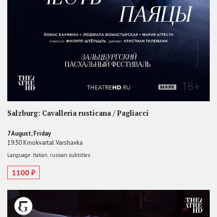
Salzburg: Cavalleria rusticana / Pagliacci
7 August, Friday
19:30 Kinokvartal Varshavka
Language: Italian, russian subtitles
1100 ₽